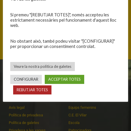
Si premeu "[REBUTJAR TOTES]", només accepteu les
estrictament necessàries pel funcionament d'aquest lloc
web.
Av. Sant Andreu 92, 08392 Sant Andreu de Llavaneres, Catalunya
No obstant això, també podeu visitar "[CONFIGURAR]"
per proporcionar un consentiment controlat.
Veure la nostra política de galetes
CLUB
EQUIPS
CONFIGURAR
ACCEPTAR TOTES
Història
Primer equip masculí
REBUTJAR TOTES
Organització
Primer equip femení
Publicacions
Equips masculins
Avís legal
Equips femenins
Política de privadesa
C.E. El Vilar
Política de galetes
Escola
Privadesa a les xarxes
Patrocinadors