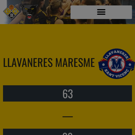
LLAVANERES MARESME
63
—