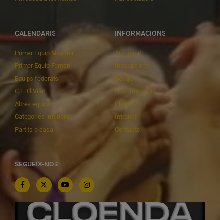
CALENDARIS
INFORMACIONS
Primer Equip Masculí
Actualitat
Primer Equip Femení
Inscripcions
Equips federats
Botiga
C.E. El Vilar
Documentació
Altres equips
Playoff
Categories inferiors
Intranet
Partits a casa
Contacte
SEGUEIX-NOS