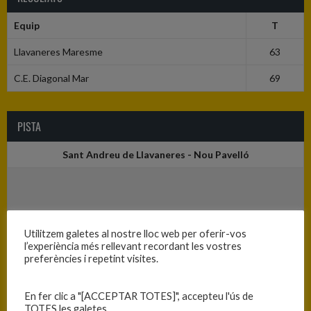
Equip
T
Llavaneres Maresme
63
C.E. Diagonal Mar
69
PISTA
Sant Andreu de Llavaneres - Nou Pavelló
Utilitzem galetes al nostre lloc web per oferir-vos
l’experiència més rellevant recordant les vostres
preferències i repetint visites.
En fer clic a "[ACCEPTAR TOTES]", accepteu l'ús de
TOTES les galetes.