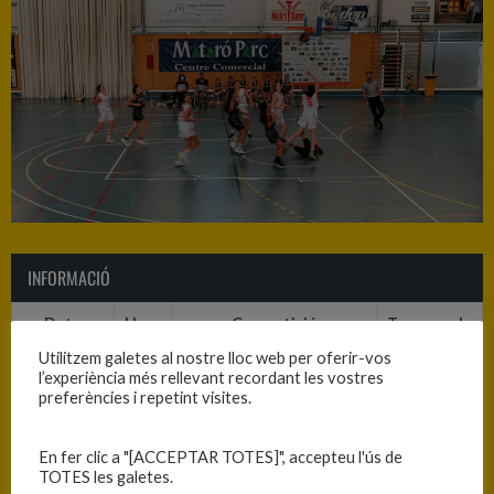
INFORMACIÓ
Data
Hora
Competició
Temporada
Utilitzem galetes al nostre lloc web per oferir-vos
09/10/2021
9:00
C.C. Cadet Fem. 1r Any -
2021-2022
l’experiència més rellevant recordant les vostres
Primera Fase - Grup 3
preferències i repetint visites.
En fer clic a "[ACCEPTAR TOTES]", accepteu l'ús de
RESULTATS
TOTES les galetes.