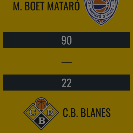
M. BOET MATARÓ
90
—
22
C.B. BLANES