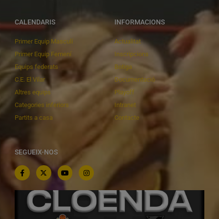
CALENDARIS
INFORMACIONS
Primer Equip Masculí
Actualitat
Primer Equip Femení
Inscripcions
Equips federats
Botiga
C.E. El Vilar
Documentació
Altres equips
Playoff
Categories inferiors
Intranet
Partits a casa
Contacte
SEGUEIX-NOS