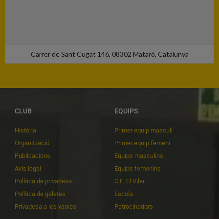
Carrer de Sant Cugat 146, 08302 Mataró, Catalunya
CLUB
EQUIPS
Història
Primer equip masculí
Organització
Primer equip femení
Publicacions
Equips masculins
Avís legal
Equips femenins
Política de privadesa
C.E. El Vilar
Política de galetes
Escola
Privadesa a les xarxes
Patrocinadors