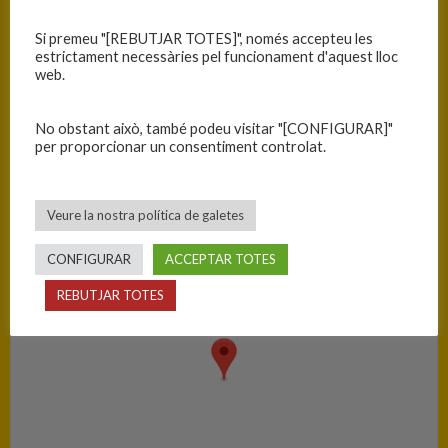
Equip
T
Si premeu "[REBUTJAR TOTES]", només accepteu les
M. BOET Mataró
90
estrictament necessàries pel funcionament d'aquest lloc
web.
C.B. Blanes
22
No obstant això, també podeu visitar "[CONFIGURAR]"
per proporcionar un consentiment controlat.
PISTA
Mataró - Poliesportiu Eusebi Millan
Veure la nostra política de galetes
CONFIGURAR
ACCEPTAR TOTES
REBUTJAR TOTES