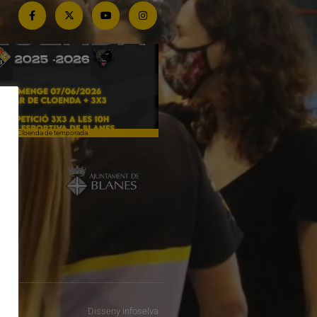
Cloenda de temporada
Campiones a Salou
Disseny
infoselva