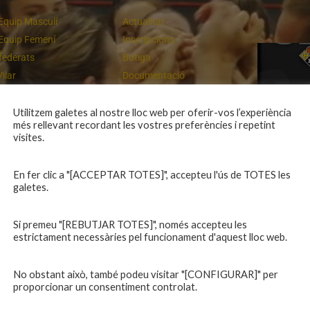
Equip Masculí
Actualitat
Equip Femení
Inscripcions
federats
Botiga
Vilar
Documentació
equips
Playoff
ies inferiors
Intranet
Utilitzem galetes al nostre lloc web per oferir-vos l’experiència
més rellevant recordant les vostres preferències i repetint
 a casa
Contacte
Un final rodó
visites.
En fer clic a "[ACCEPTAR TOTES]", accepteu l'ús de TOTES les
galetes.
Si premeu "[REBUTJAR TOTES]", només accepteu les
estrictament necessàries pel funcionament d'aquest lloc web.
No obstant això, també podeu visitar "[CONFIGURAR]" per
proporcionar un consentiment controlat.