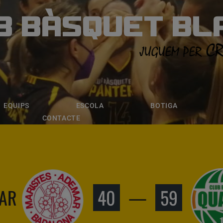
B BÀSQUET BL
ÀSQUET BLANE
ESCOLA
BOTIGA
INSCRIPCI
EQUIPS
ESCOLA
BOTIGA
CONTACTE
AR
40
—
59