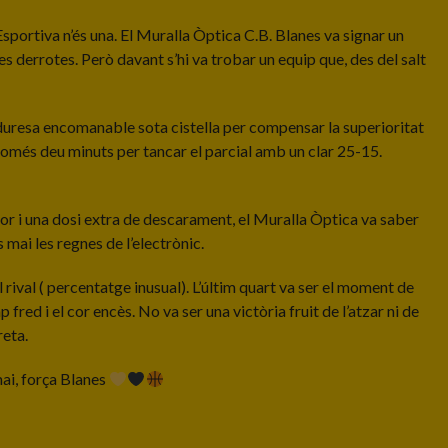
Esportiva n’és una. El Muralla Òptica C.B. Blanes va signar un
derrotes. Però davant s’hi va trobar un equip que, des del salt
a duresa encomanable sota cistella per compensar la superioritat
n només deu minuts per tancar el parcial amb un clar 25-15.
scor i una dosi extra de descarament, el Muralla Òptica va saber
 mai les regnes de l’electrònic.
l rival ( percentatge inusual). L’últim quart va ser el moment de
fred i el cor encès. No va ser una victòria fruit de l’atzar ni de
reta.
mai, força Blanes