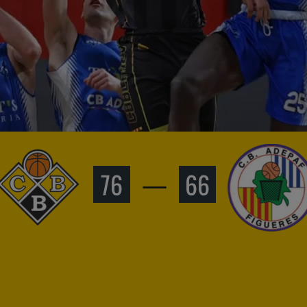
76
—
66