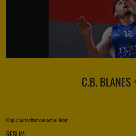
C.B. BLANES
Cop d'autoritat davant el líder
RESUM