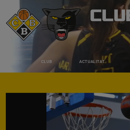
CLU
CLUB B
CLUB
ACTUALITAT
EQUIPS
CLUB
ACTUALITAT