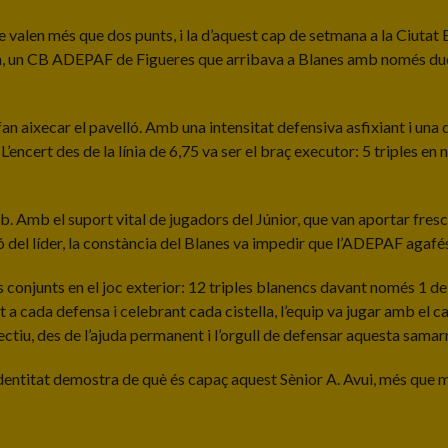
ue valen més que dos punts, i la d’aquest cap de setmana a la Ciutat 
a, un CB ADEPAF de Figueres que arribava a Blanes amb només dues 
 fan aixecar el pavelló. Amb una intensitat defensiva asfixiant i un
L’encert des de la línia de 6,75 va ser el braç executor: 5 triples e
lub. Amb el suport vital de jugadors del Júnior, que van aportar fre
ió del líder, la constància del Blanes va impedir que l’ADEPAF agafés
dos conjunts en el joc exterior: 12 triples blanencs davant només 1 de
 cada defensa i celebrant cada cistella, l’equip va jugar amb el cap 
lectiu, des de l’ajuda permanent i l’orgull de defensar aquesta samar
 identitat demostra de què és capaç aquest Sènior A. Avui, més que 