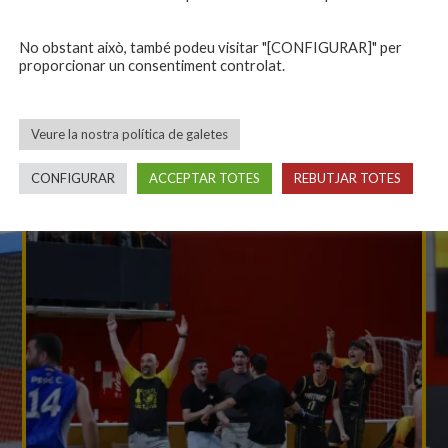
No obstant això, també podeu visitar "[CONFIGURAR]" per
proporcionar un consentiment controlat.
Veure la nostra política de galetes
CONFIGURAR
ACCEPTAR TOTES
REBUTJAR TOTES