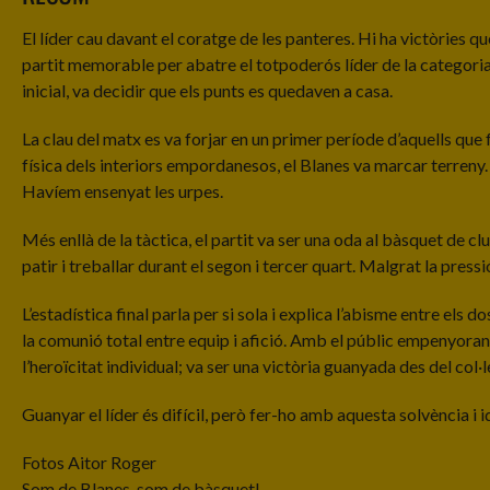
El líder cau davant el coratge de les panteres. Hi ha victòries q
partit memorable per abatre el totpoderós líder de la categori
inicial, va decidir que els punts es quedaven a casa.
La clau del matx es va forjar en un primer període d’aquells que
física dels interiors empordanesos, el Blanes va marcar terreny. 
Havíem ensenyat les urpes.
Més enllà de la tàctica, el partit va ser una oda al bàsquet de c
patir i treballar durant el segon i tercer quart. Malgrat la press
L’estadística final parla per si sola i explica l’abisme entre els 
la comunió total entre equip i afició. Amb el públic empenyorant a
l’heroïcitat individual; va ser una victòria guanyada des del col·
Guanyar el líder és difícil, però fer-ho amb aquesta solvència i
Fotos Aitor Roger
Som de Blanes, som de bàsquet!