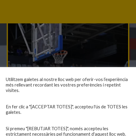
Utilitzem galetes al nostre lloc web per oferir-vos l’experiència
més rellevant recordant les vostres preferències i repetint
visites.
En fer clic a "[ACCEPTAR TOTES]", accepteu l'ús de TOTES les
galetes.
Si premeu "[REBUTJAR TOTES]", només accepteu les
estrictament necessàries pel funcionament d'aquest lloc web.