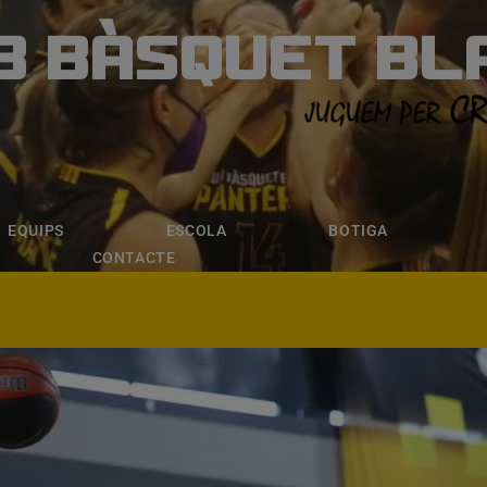
B BÀSQUET BL
ÀSQUET BLANE
ESCOLA
BOTIGA
INSCRIPCI
EQUIPS
ESCOLA
BOTIGA
CONTACTE