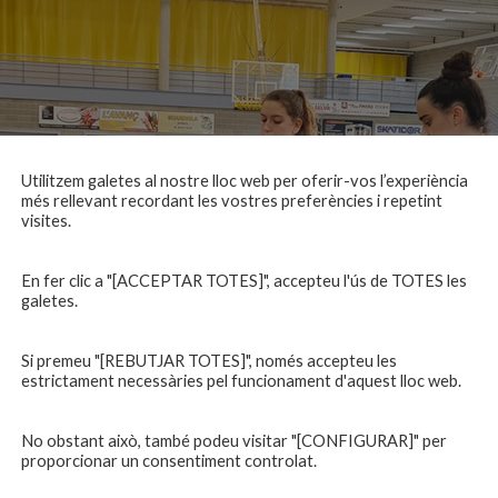
Utilitzem galetes al nostre lloc web per oferir-vos l’experiència
més rellevant recordant les vostres preferències i repetint
visites.
En fer clic a "[ACCEPTAR TOTES]", accepteu l'ús de TOTES les
galetes.
Si premeu "[REBUTJAR TOTES]", només accepteu les
estrictament necessàries pel funcionament d'aquest lloc web.
No obstant això, també podeu visitar "[CONFIGURAR]" per
proporcionar un consentiment controlat.