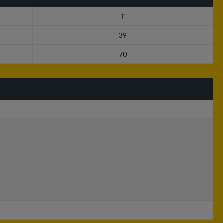
T
39
70