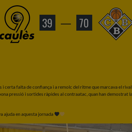
39
—
70
certa falta de confiança i a remolc del ritme que marcava el rival,
ona pressió i sortides ràpides al contraatac, quan han demostrat la 
seva ajuda en aquesta jornada