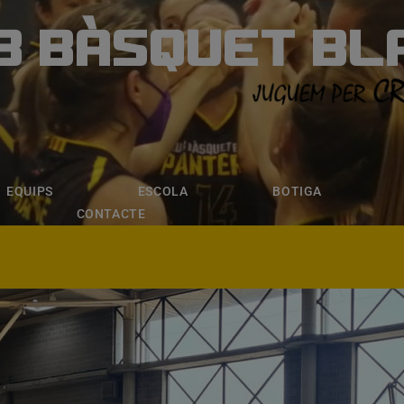
B BÀSQUET BL
ÀSQUET BLANE
ESCOLA
BOTIGA
INSCRIPCI
EQUIPS
ESCOLA
BOTIGA
CONTACTE