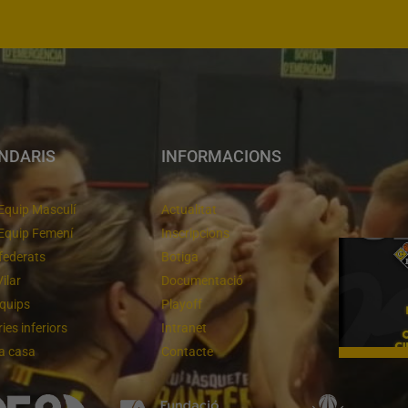
NDARIS
INFORMACIONS
Equip Masculí
Actualitat
Equip Femení
Inscripcions
federats
Botiga
Vilar
Documentació
equips
Playoff
ies inferiors
Intranet
 a casa
Contacte
Un final rodó
Cl