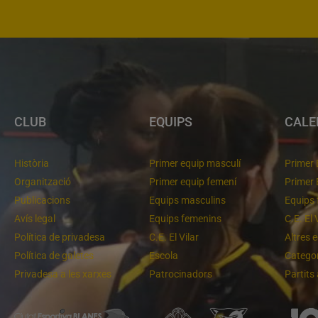
CLUB
EQUIPS
CALE
Història
Primer equip masculí
Primer 
Organització
Primer equip femení
Primer 
Publicacions
Equips masculins
Equips 
Avís legal
Equips femenins
C.E. El 
Política de privadesa
C.E. El Vilar
Altres 
Política de galetes
Escola
Categor
Privadesa a les xarxes
Patrocinadors
Partits
 pel primer lloc
Molt bona imatge de l'equip