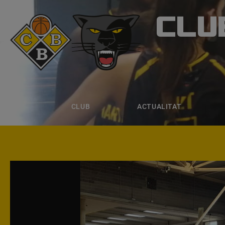
CLU
CLUB B
CLUB
ACTUALITAT
EQUIPS
CLUB
ACTUALITAT