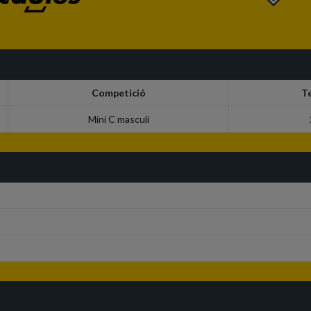
Competició
T
Mini C masculí