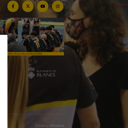
Competim de tu a tu contra el líder
Èpica lluita sense premi
Disseny
infoselva