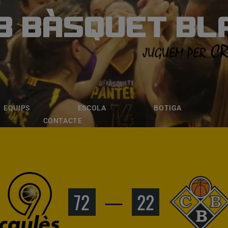
B BÀSQUET BL
ÀSQUET BLANE
ESCOLA
BOTIGA
INSCRIPCI
EQUIPS
ESCOLA
BOTIGA
CONTACTE
72
—
22