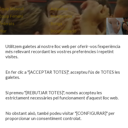
Equip Masculí
Actualitat
Equip Femení
Inscripcions
federats
Botiga
Vilar
Documentació
equips
Playoff
ies inferiors
Intranet
Utilitzem galetes al nostre lloc web per oferir-vos l’experiència
més rellevant recordant les vostres preferències i repetint
 a casa
Contacte
Campiones a Salou
visites.
En fer clic a "[ACCEPTAR TOTES]", accepteu l'ús de TOTES les
galetes.
Si premeu "[REBUTJAR TOTES]", només accepteu les
estrictament necessàries pel funcionament d'aquest lloc web.
No obstant això, també podeu visitar "[CONFIGURAR]" per
proporcionar un consentiment controlat.