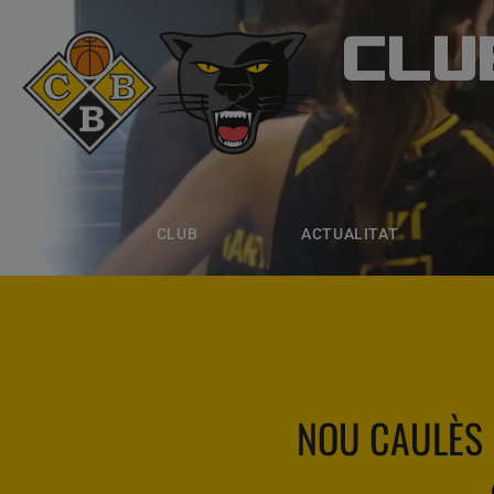
CLU
CLUB B
CLUB
ACTUALITAT
EQUIPS
CLUB
ACTUALITAT
NOU CAULÈS