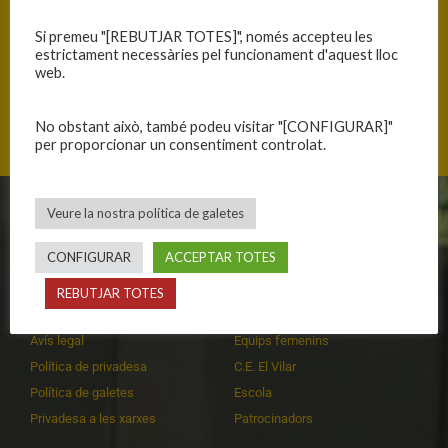
Si premeu "[REBUTJAR TOTES]", només accepteu les
estrictament necessàries pel funcionament d'aquest lloc
web.
Mas Cuní 43, 17300 Blanes, Catalunya
No obstant això, també podeu visitar "[CONFIGURAR]"
per proporcionar un consentiment controlat.
Veure la nostra política de galetes
CLUB
EQUIPS
CONFIGURAR
ACCEPTAR TOTES
Història
Primer equip masculí
Organització
Primer equip femení
REBUTJAR TOTES
Publicacions
Equips masculins
Avís legal
Equips femenins
Política de privadesa
C.E. El Vilar
Política de galetes
Escola
Privadesa a les xarxes
Patrocinadors