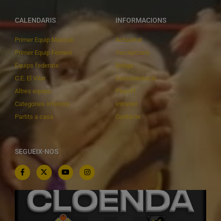
CALENDARIS
INFORMACIONS
Primer Equip Masculí
Actualitat
Primer Equip Femení
Inscripcions
Equips federats
Botiga
C.E. El Vilar
Documentació
Altres equips
Playoff
Categories inferiors
Intranet
Partits a casa
Contacte
SEGUEIX-NOS