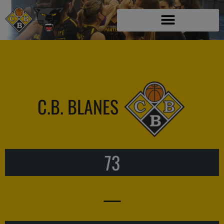
C.B. BLANES
73
—