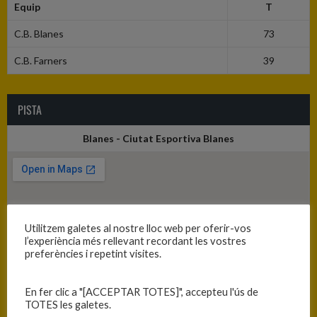
Equip
T
C.B. Blanes
73
C.B. Farners
39
PISTA
Blanes - Ciutat Esportiva Blanes
Utilitzem galetes al nostre lloc web per oferir-vos
l’experiència més rellevant recordant les vostres
preferències i repetint visites.
En fer clic a "[ACCEPTAR TOTES]", accepteu l'ús de
TOTES les galetes.