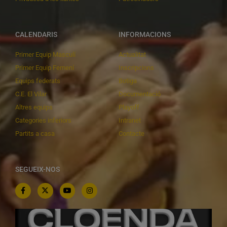
CALENDARIS
INFORMACIONS
Primer Equip Masculí
Actualitat
Primer Equip Femení
Inscripcions
Equips federats
Botiga
C.E. El Vilar
Documentació
Altres equips
Playoff
Categories inferiors
Intranet
Partits a casa
Contacte
SEGUEIX-NOS