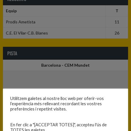
Equip
T
Prodis Ametista
11
C.E. El Vilar-C.B. Blanes
26
PISTA
Barcelona - CEM Mundet
Utilitzem galetes al nostre lloc web per oferir-vos
l’experiència més rellevant recordant les vostres
preferències i repetint visites.
En fer clic a "[ACCEPTAR TOTES]", accepteu l'ús de
TOTES les galetes.