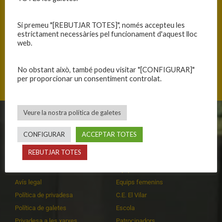
Si premeu "[REBUTJAR TOTES]", només accepteu les
estrictament necessàries pel funcionament d'aquest lloc
web.
Avinguda Artur Mundet, 08001 Barcelona, Catalunya
No obstant això, també podeu visitar "[CONFIGURAR]"
per proporcionar un consentiment controlat.
Veure la nostra política de galetes
CLUB
EQUIPS
CONFIGURAR
ACCEPTAR TOTES
Història
Primer equip masculí
REBUTJAR TOTES
Organització
Primer equip femení
Publicacions
Equips masculins
Avís legal
Equips femenins
Política de privadesa
C.E. El Vilar
Política de galetes
Escola
Privadesa a les xarxes
Patrocinadors