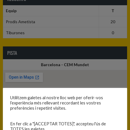
Equip
T
Prodis Ametista
20
Tiburones
0
PISTA
Barcelona - CEM Mundet
Utilitzem galetes al nostre lloc web per oferir-vos
l’experiència més rellevant recordant les vostres
preferències i repetint visites.
En fer clic a "[ACCEPTAR TOTES]", accepteu l'ús de
TOTES les galetes.