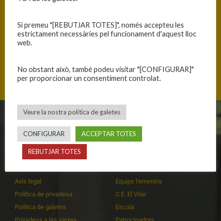
Si premeu "[REBUTJAR TOTES]", només accepteu les
estrictament necessàries pel funcionament d'aquest lloc
web.
Avinguda Artur Mundet, 08001 Barcelona, Catalunya
No obstant això, també podeu visitar "[CONFIGURAR]"
per proporcionar un consentiment controlat.
Veure la nostra política de galetes
CLUB
EQUIPS
CONFIGURAR
ACCEPTAR TOTES
Història
Primer equip masculí
REBUTJAR TOTES
Organització
Primer equip femení
Publicacions
Equips masculins
Avís legal
Equips femenins
Política de privadesa
C.E. El Vilar
Política de galetes
Escola
Privadesa a les xarxes
Patrocinadors