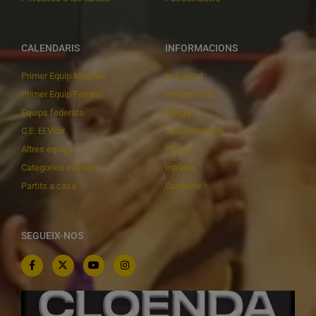
CALENDARIS
INFORMACIONS
Primer Equip Masculí
Actualitat
Primer Equip Femení
Inscripcions
Equips federats
Botiga
C.E. El Vilar
Documentació
Altres equips
Playoff
Categories inferiors
Intranet
Partits a casa
Contacte
SEGUEIX-NOS