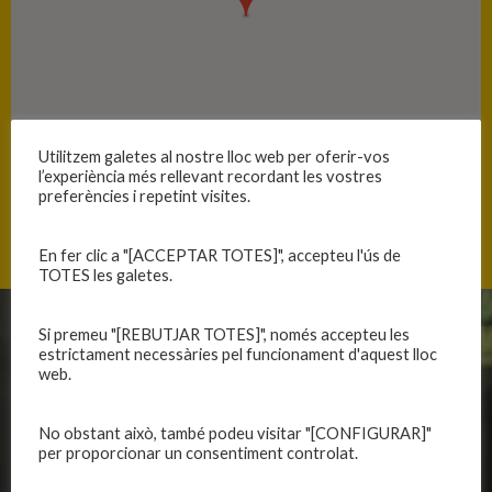
Utilitzem galetes al nostre lloc web per oferir-vos
l’experiència més rellevant recordant les vostres
preferències i repetint visites.
Avinguda dels Pavos 54, 17300 Blanes, Catalunya
En fer clic a "[ACCEPTAR TOTES]", accepteu l'ús de
TOTES les galetes.
Si premeu "[REBUTJAR TOTES]", només accepteu les
CLUB
EQUIPS
estrictament necessàries pel funcionament d'aquest lloc
web.
Història
Primer equip masculí
Organització
Primer equip femení
No obstant això, també podeu visitar "[CONFIGURAR]"
Publicacions
Equips masculins
per proporcionar un consentiment controlat.
Avís legal
Equips femenins