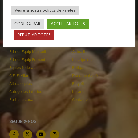
Política de privadesa
C.E. El Vilar
Política de galetes
Escola
Veure la nostra política de galetes
Privadesa a les xarxes
Patrocinadors
CONFIGURAR
ACCEPTAR TOTES
REBUTJAR TOTES
CALENDARIS
INFORMACIONS
Primer Equip Masculí
Actualitat
Primer Equip Femení
Inscripcions
Equips federats
Botiga
C.E. El Vilar
Documentació
Altres equips
Playoff
Categories inferiors
Intranet
Partits a casa
Contacte
SEGUEIX-NOS