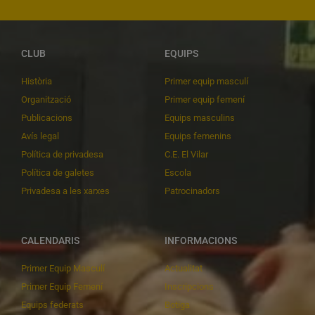
CLUB
EQUIPS
Història
Primer equip masculí
Organització
Primer equip femení
Publicacions
Equips masculins
Avís legal
Equips femenins
Política de privadesa
C.E. El Vilar
Política de galetes
Escola
Privadesa a les xarxes
Patrocinadors
CALENDARIS
INFORMACIONS
Primer Equip Masculí
Actualitat
Primer Equip Femení
Inscripcions
Equips federats
Botiga