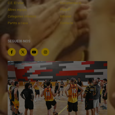
C.E. El Vilar
Documentació
Altres equips
Playoff
Categories inferiors
Intranet
Partits a casa
Contacte
SEGUEIX-NOS