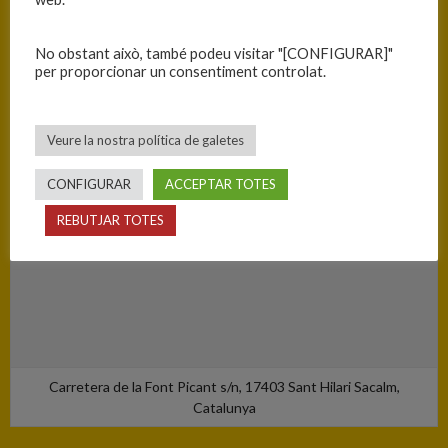
Sant Hilari Sacalm - Centre Esportiu Municipal
No obstant això, també podeu visitar "[CONFIGURAR]"
per proporcionar un consentiment controlat.
Veure la nostra política de galetes
CONFIGURAR
ACCEPTAR TOTES
REBUTJAR TOTES
Carretera de la Font Picant s/n, 17403 Sant Hilari Sacalm,
Catalunya