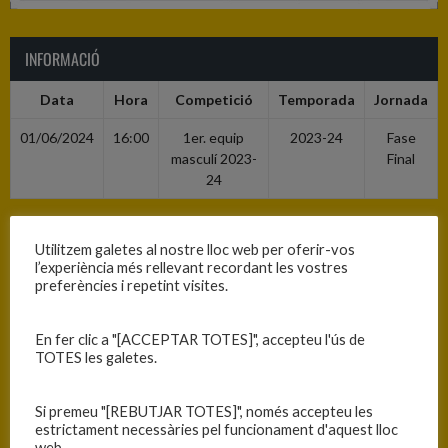
INFORMACIÓ
Data
Hora
Competició
Temporada
Jornada
01/06/2024
16:00
1er. equip
2023-24
Fase
masculí 2023-
Final
24
RESULTATS
Utilitzem galetes al nostre lloc web per oferir-vos
l’experiència més rellevant recordant les vostres
preferències i repetint visites.
Equip
T
Reus Deportiu
62
En fer clic a "[ACCEPTAR TOTES]", accepteu l'ús de
TOTES les galetes.
C.B. Blanes
59
Si premeu "[REBUTJAR TOTES]", només accepteu les
estrictament necessàries pel funcionament d'aquest lloc
PISTA
web.