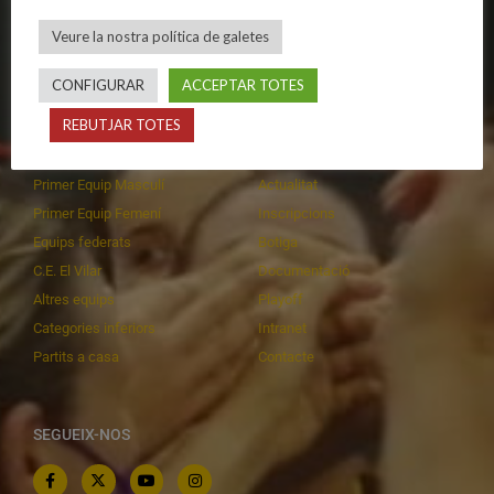
Política de privadesa
C.E. El Vilar
Política de galetes
Escola
Veure la nostra política de galetes
Privadesa a les xarxes
Patrocinadors
CONFIGURAR
ACCEPTAR TOTES
REBUTJAR TOTES
CALENDARIS
INFORMACIONS
Primer Equip Masculí
Actualitat
Primer Equip Femení
Inscripcions
Equips federats
Botiga
C.E. El Vilar
Documentació
Altres equips
Playoff
Categories inferiors
Intranet
Partits a casa
Contacte
SEGUEIX-NOS