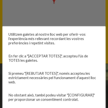
Utilitzem galetes al nostre lloc web per oferir-vos
l’experiència més rellevant recordant les vostres
preferències i repetint visites.
Salut 24, 17300 Blanes, Catalunya
En fer clic a "[ACCEPTAR TOTES]", accepteu l'ús de
TOTES les galetes.
Si premeu "[REBUTJAR TOTES]", només accepteu les
CLUB
EQUIPS
estrictament necessàries pel funcionament d'aquest lloc
web.
Història
Primer equip masculí
Organització
Primer equip femení
No obstant això, també podeu visitar "[CONFIGURAR]"
Publicacions
Equips masculins
per proporcionar un consentiment controlat.
Avís legal
Equips femenins