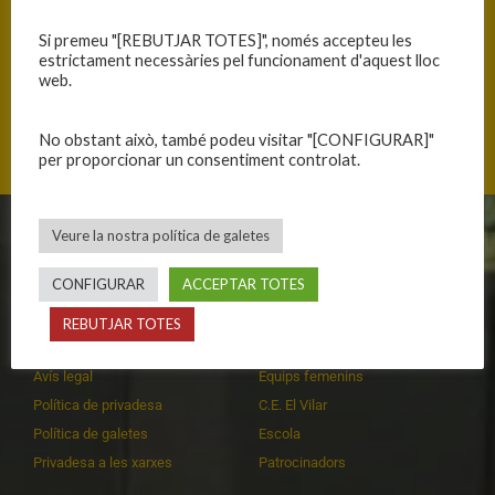
Si premeu "[REBUTJAR TOTES]", només accepteu les
estrictament necessàries pel funcionament d'aquest lloc
web.
Mas Cuní 43, 17300 Blanes, Catalunya
No obstant això, també podeu visitar "[CONFIGURAR]"
per proporcionar un consentiment controlat.
Veure la nostra política de galetes
CLUB
EQUIPS
CONFIGURAR
ACCEPTAR TOTES
Història
Primer equip masculí
Organització
Primer equip femení
REBUTJAR TOTES
Publicacions
Equips masculins
Avís legal
Equips femenins
Política de privadesa
C.E. El Vilar
Política de galetes
Escola
Privadesa a les xarxes
Patrocinadors