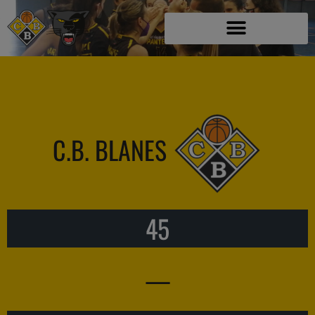
C.B. BLANES
45
—