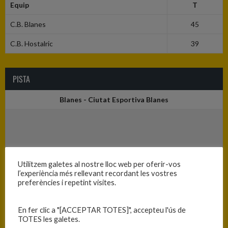
Equip
T
C.B. Blanes
45
C.B. Hostalric
39
PISTA
Blanes - Ciutat Esportiva Blanes
Utilitzem galetes al nostre lloc web per oferir-vos
l’experiència més rellevant recordant les vostres
preferències i repetint visites.
En fer clic a "[ACCEPTAR TOTES]", accepteu l'ús de
TOTES les galetes.