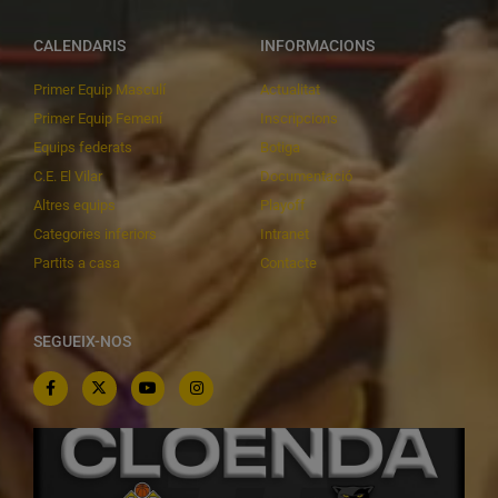
CALENDARIS
INFORMACIONS
Primer Equip Masculí
Actualitat
Primer Equip Femení
Inscripcions
Equips federats
Botiga
C.E. El Vilar
Documentació
Altres equips
Playoff
Categories inferiors
Intranet
Partits a casa
Contacte
SEGUEIX-NOS