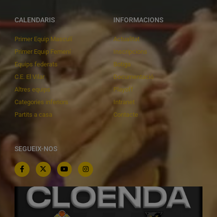
CALENDARIS
INFORMACIONS
Primer Equip Masculí
Actualitat
Primer Equip Femení
Inscripcions
Equips federats
Botiga
C.E. El Vilar
Documentació
Altres equips
Playoff
Categories inferiors
Intranet
Partits a casa
Contacte
SEGUEIX-NOS