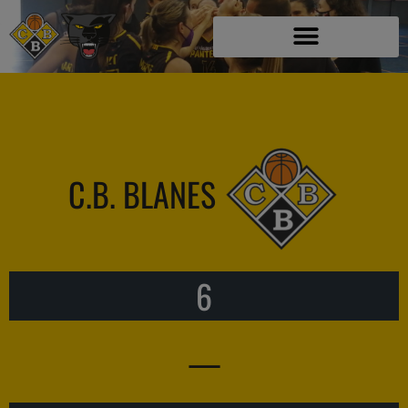
C.B. BLANES
6
—