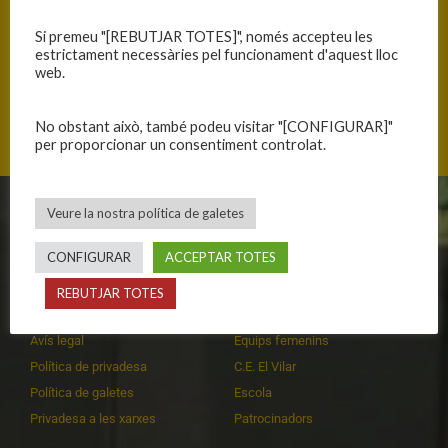
Si premeu "[REBUTJAR TOTES]", només accepteu les
estrictament necessàries pel funcionament d'aquest lloc
web.
Mas Cuní 43, 17300 Blanes, Catalunya
No obstant això, també podeu visitar "[CONFIGURAR]"
per proporcionar un consentiment controlat.
Veure la nostra política de galetes
CLUB
EQUIPS
CONFIGURAR
ACCEPTAR TOTES
Història
Primer equip masculí
Organització
Primer equip femení
REBUTJAR TOTES
Publicacions
Equips masculins
Avís legal
Equips femenins
Política de privadesa
C.E. El Vilar
Política de galetes
Escola
Privadesa a les xarxes
Patrocinadors