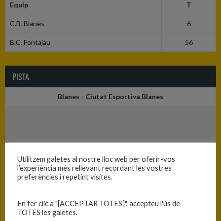
Equip
T
C.B. Blanes
6
B.C. Fontajau
56
PISTA
Blanes - Ciutat Esportiva Blanes
Utilitzem galetes al nostre lloc web per oferir-vos
l’experiència més rellevant recordant les vostres
preferències i repetint visites.
En fer clic a "[ACCEPTAR TOTES]", accepteu l'ús de
TOTES les galetes.