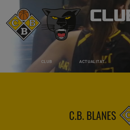
CLU
CLUB B
CLUB
ACTUALITAT
EQUIPS
CLUB
ACTUALITAT
C.B. BLANES