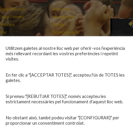
Equip Masculí
Actualitat
Equip Femení
Inscripcions
federats
Botiga
Vilar
Documentació
equips
Playoff
ies inferiors
Intranet
Utilitzem galetes al nostre lloc web per oferir-vos l’experiència
més rellevant recordant les vostres preferències i repetint
 a casa
Contacte
Un final rodó
visites.
En fer clic a "[ACCEPTAR TOTES]", accepteu l'ús de TOTES les
galetes.
Si premeu "[REBUTJAR TOTES]", només accepteu les
estrictament necessàries pel funcionament d'aquest lloc web.
No obstant això, també podeu visitar "[CONFIGURAR]" per
proporcionar un consentiment controlat.