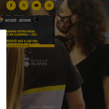
Cloenda de temporada
Campiones a Salou
Disseny
infoselva