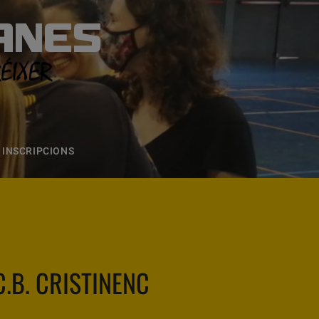
ANES
S
ONS
CONTACTE
INSCRIPCIONS
C.B. CRISTINENC