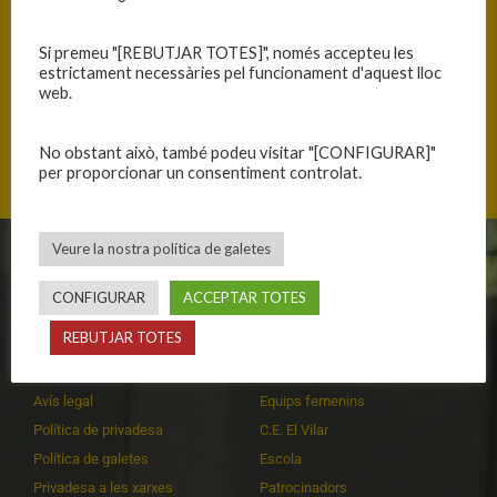
Si premeu "[REBUTJAR TOTES]", només accepteu les
estrictament necessàries pel funcionament d'aquest lloc
web.
Mas Cuní 43, 17300 Blanes, Catalunya
No obstant això, també podeu visitar "[CONFIGURAR]"
per proporcionar un consentiment controlat.
Veure la nostra política de galetes
CLUB
EQUIPS
CONFIGURAR
ACCEPTAR TOTES
Història
Primer equip masculí
REBUTJAR TOTES
Organització
Primer equip femení
Publicacions
Equips masculins
Avís legal
Equips femenins
Política de privadesa
C.E. El Vilar
Política de galetes
Escola
Privadesa a les xarxes
Patrocinadors