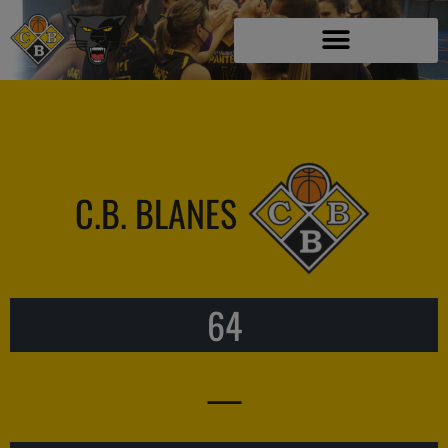
C.B. BLANES
64
—