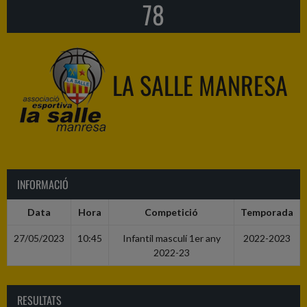
78
LA SALLE MANRESA
INFORMACIÓ
Data
Hora
Competició
Temporada
27/05/2023
10:45
Infantil masculí 1er any
2022-2023
2022-23
RESULTATS