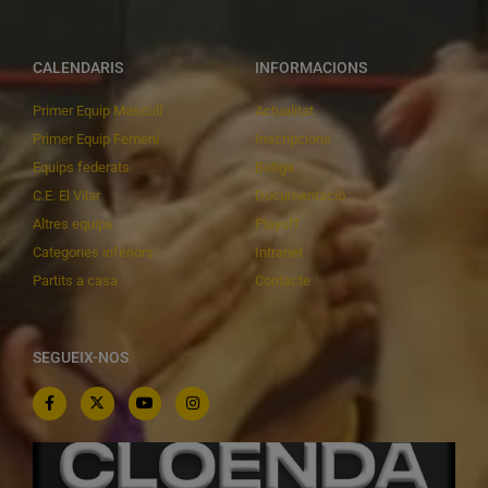
CALENDARIS
INFORMACIONS
Primer Equip Masculí
Actualitat
Primer Equip Femení
Inscripcions
Equips federats
Botiga
C.E. El Vilar
Documentació
Altres equips
Playoff
Categories inferiors
Intranet
Partits a casa
Contacte
SEGUEIX-NOS