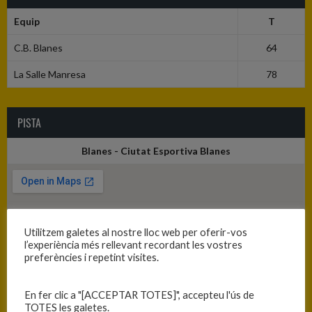
Equip
T
C.B. Blanes
64
La Salle Manresa
78
PISTA
Blanes - Ciutat Esportiva Blanes
Utilitzem galetes al nostre lloc web per oferir-vos
l’experiència més rellevant recordant les vostres
preferències i repetint visites.
En fer clic a "[ACCEPTAR TOTES]", accepteu l'ús de
TOTES les galetes.