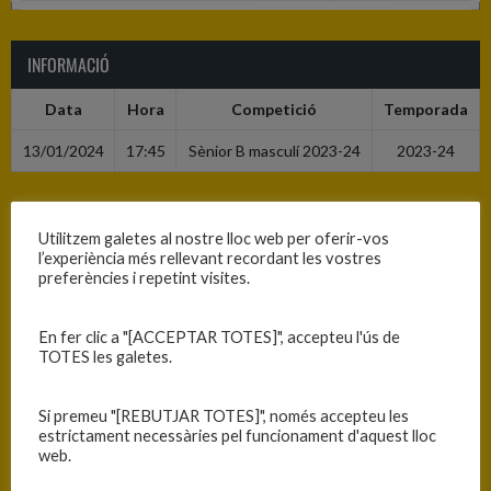
INFORMACIÓ
Data
Hora
Competició
Temporada
13/01/2024
17:45
Sènior B masculí 2023-24
2023-24
RESULTATS
Utilitzem galetes al nostre lloc web per oferir-vos
l’experiència més rellevant recordant les vostres
Equip
T
preferències i repetint visites.
C.B. Blanes
74
En fer clic a "[ACCEPTAR TOTES]", accepteu l'ús de
C.B. Sant Hilari
63
TOTES les galetes.
Si premeu "[REBUTJAR TOTES]", només accepteu les
PISTA
estrictament necessàries pel funcionament d'aquest lloc
web.
Blanes - Ciutat Esportiva Blanes