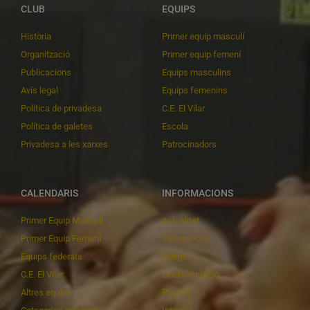
CLUB
EQUIPS
Història
Primer equip masculí
Organització
Primer equip femení
Publicacions
Equips masculins
Avís legal
Equips femenins
Política de privadesa
C.E. El Vilar
Política de galetes
Escola
Privadesa a les xarxes
Patrocinadors
CALENDARIS
INFORMACIONS
Primer Equip Masculí
Actualitat
Primer Equip Femení
Inscripcions
Equips federats
Botiga
C.E. El Vilar
Documentació
Altres equips
Playoff