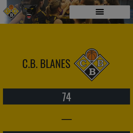
C.B. BLANES
74
—