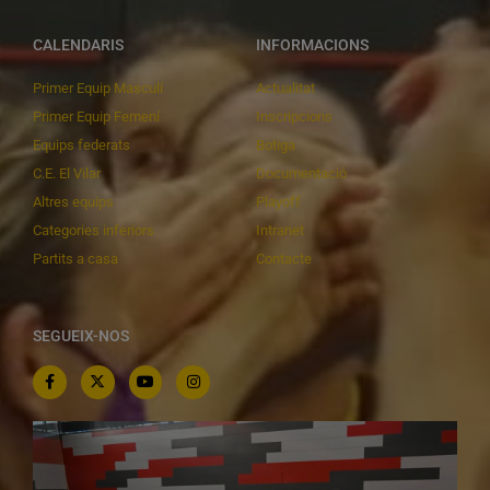
CALENDARIS
INFORMACIONS
Primer Equip Masculí
Actualitat
Primer Equip Femení
Inscripcions
Equips federats
Botiga
C.E. El Vilar
Documentació
Altres equips
Playoff
Categories inferiors
Intranet
Partits a casa
Contacte
SEGUEIX-NOS