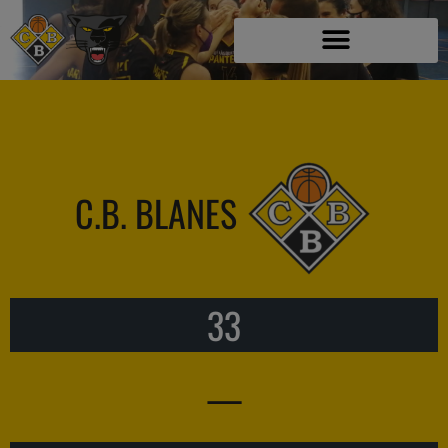
C.B. BLANES
33
—