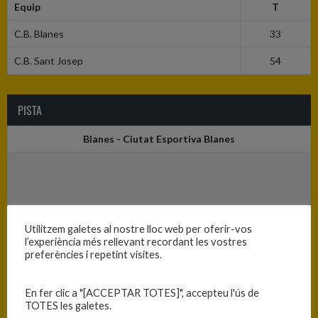
Equip
T
C.B. Blanes
33
C.B. Sant Josep
54
PISTA
Blanes - Ciutat Esportiva Blanes
Utilitzem galetes al nostre lloc web per oferir-vos
l’experiència més rellevant recordant les vostres
preferències i repetint visites.
En fer clic a "[ACCEPTAR TOTES]", accepteu l'ús de
TOTES les galetes.