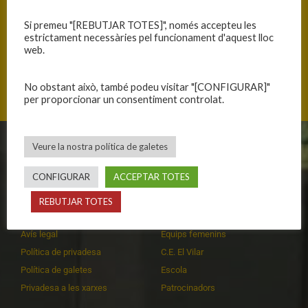
Si premeu "[REBUTJAR TOTES]", només accepteu les
estrictament necessàries pel funcionament d'aquest lloc
web.
Mas Cuní 43, 17300 Blanes, Catalunya
No obstant això, també podeu visitar "[CONFIGURAR]"
per proporcionar un consentiment controlat.
Veure la nostra política de galetes
CLUB
EQUIPS
CONFIGURAR
ACCEPTAR TOTES
Història
Primer equip masculí
Organització
Primer equip femení
REBUTJAR TOTES
Publicacions
Equips masculins
Avís legal
Equips femenins
Política de privadesa
C.E. El Vilar
Política de galetes
Escola
Privadesa a les xarxes
Patrocinadors