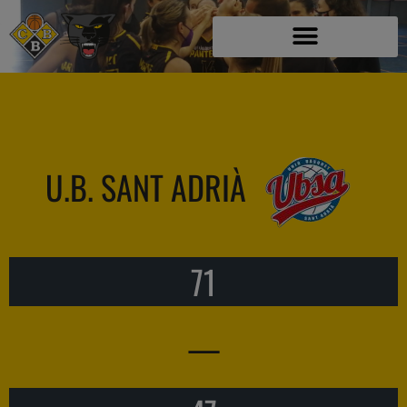
U.B. SANT ADRIÀ
71
—