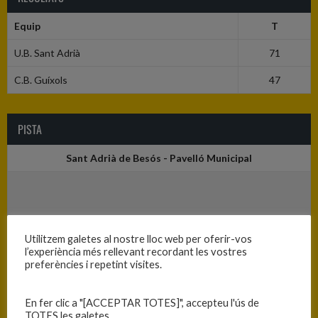
Equip
T
U.B. Sant Adrià
71
C.B. Guíxols
47
PISTA
Sant Adrià de Besós - Pavelló Municipal
Utilitzem galetes al nostre lloc web per oferir-vos
l’experiència més rellevant recordant les vostres
preferències i repetint visites.
En fer clic a "[ACCEPTAR TOTES]", accepteu l'ús de
TOTES les galetes.