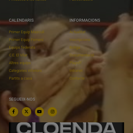
CALENDARIS
INFORMACIONS
Primer Equip Masculí
Actualitat
Primer Equip Femení
Inscripcions
Equips federats
Botiga
C.E. El Vilar
Documentació
Altres equips
Playoff
Categories inferiors
Intranet
Partits a casa
Contacte
SEGUEIX-NOS