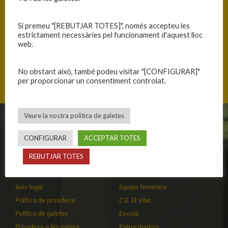
Si premeu "[REBUTJAR TOTES]", només accepteu les
estrictament necessàries pel funcionament d'aquest lloc
web.
Ricart 6, 08930 Sant Adrià de Besós, Catalunya
No obstant això, també podeu visitar "[CONFIGURAR]"
per proporcionar un consentiment controlat.
Veure la nostra política de galetes
CLUB
EQUIPS
CONFIGURAR
ACCEPTAR TOTES
Història
Primer equip masculí
REBUTJAR TOTES
Organització
Primer equip femení
Publicacions
Equips masculins
Avís legal
Equips femenins
Política de privadesa
C.E. El Vilar
Política de galetes
Escola
Privadesa a les xarxes
Patrocinadors