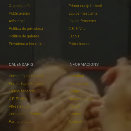
Organització
Primer equip femení
Publicacions
Equips masculins
Avís legal
Equips femenins
Política de privadesa
C.E. El Vilar
Política de galetes
Escola
Privadesa a les xarxes
Patrocinadors
CALENDARIS
INFORMACIONS
Primer Equip Masculí
Actualitat
Primer Equip Femení
Inscripcions
Equips federats
Botiga
C.E. El Vilar
Documentació
Altres equips
Playoff
Categories inferiors
Intranet
Partits a casa
Contacte