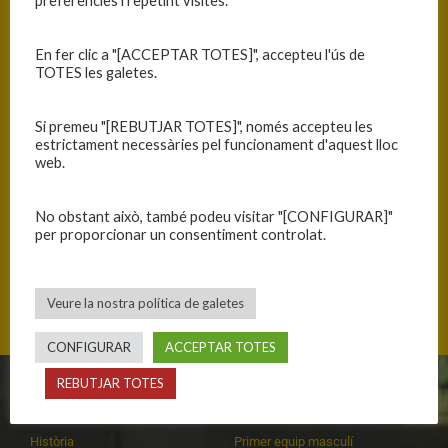
preferències i repetint visites.
En fer clic a "[ACCEPTAR TOTES]", accepteu l'ús de
TOTES les galetes.
Si premeu "[REBUTJAR TOTES]", només accepteu les
estrictament necessàries pel funcionament d'aquest lloc
web.
No obstant això, també podeu visitar "[CONFIGURAR]"
per proporcionar un consentiment controlat.
Albia de Castro 5, 26003 Logroño, Espanya
Veure la nostra política de galetes
CONFIGURAR
ACCEPTAR TOTES
REBUTJAR TOTES
CLUB
EQUIPS
Història
Primer equip masculí