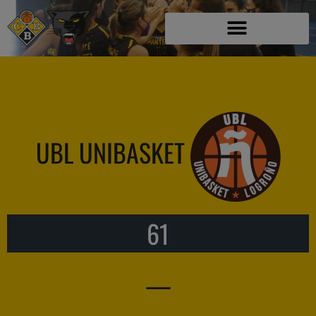
UBL UNIBASKET
61
—