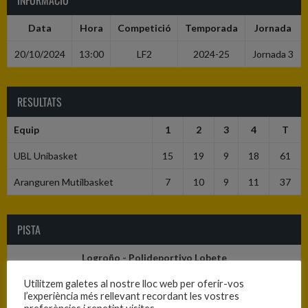
INFORMACIÓ
Data
Hora
Competició
Temporada
Jornada
20/10/2024
13:00
LF2
2024-25
Jornada 3
RESULTATS
Equip
1
2
3
4
T
UBL Unibasket
15
19
9
18
61
Aranguren Mutilbasket
7
10
9
11
37
PISTA
Logroño - Polideportivo Lobete
Utilitzem galetes al nostre lloc web per oferir-vos
l’experiència més rellevant recordant les vostres