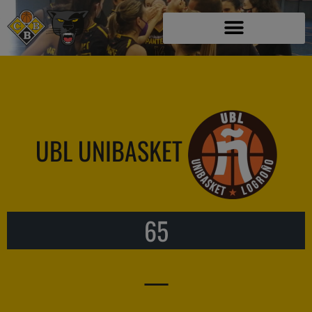
UBL UNIBASKET
65
—