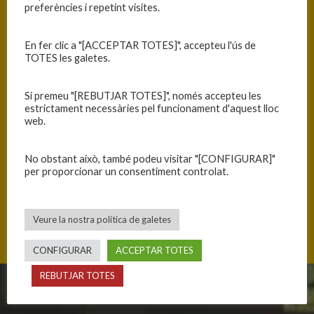
preferències i repetint visites.
En fer clic a "[ACCEPTAR TOTES]", accepteu l'ús de
TOTES les galetes.
Si premeu "[REBUTJAR TOTES]", només accepteu les
estrictament necessàries pel funcionament d'aquest lloc
web.
No obstant això, també podeu visitar "[CONFIGURAR]"
per proporcionar un consentiment controlat.
Albia de Castro 5, 26003 Logroño, Espanya
Veure la nostra política de galetes
CONFIGURAR
ACCEPTAR TOTES
REBUTJAR TOTES
CLUB
EQUIPS