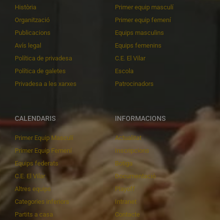
Història
Primer equip masculí
Organització
Primer equip femení
Publicacions
Equips masculins
Avís legal
Equips femenins
Política de privadesa
C.E. El Vilar
Política de galetes
Escola
Privadesa a les xarxes
Patrocinadors
CALENDARIS
INFORMACIONS
Primer Equip Masculí
Actualitat
Primer Equip Femení
Inscripcions
Equips federats
Botiga
C.E. El Vilar
Documentació
Altres equips
Playoff
Categories inferiors
Intranet
Partits a casa
Contacte