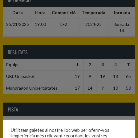
INFORMACIÓ
Data
Hora
Competició
Temporada
Jornada
25/01/2025
19:00
LF2
2024-25
Jornada
14
RESULTATS
Equip
1
2
3
4
T
UBL Unibasket
19
9
19
18
65
Mondragon Unibertsitatea
17
14
9
10
50
PISTA
Logroño - Polideportivo Lobete
Utilitzem galetes al nostre lloc web per oferir-vos
l’experiència més rellevant recordant les vostres