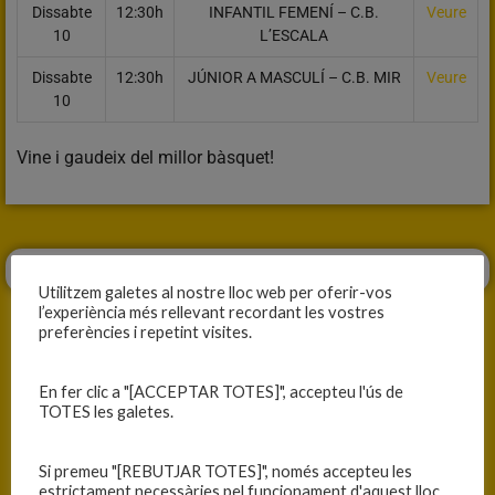
Dissabte
12:30h
INFANTIL FEMENÍ – C.B.
Veure
10
L’ESCALA
Dissabte
12:30h
JÚNIOR A MASCULÍ – C.B. MIR
Veure
10
Vine i gaudeix del millor bàsquet!
Utilitzem galetes al nostre lloc web per oferir-vos
l’experiència més rellevant recordant les vostres
preferències i repetint visites.
En fer clic a "[ACCEPTAR TOTES]", accepteu l'ús de
ANTERIOR
SEGÜENT
TOTES les galetes.
PARTIT AMB MOLT DE RITME
DIA DE PARTIT
Si premeu "[REBUTJAR TOTES]", només accepteu les
estrictament necessàries pel funcionament d'aquest lloc