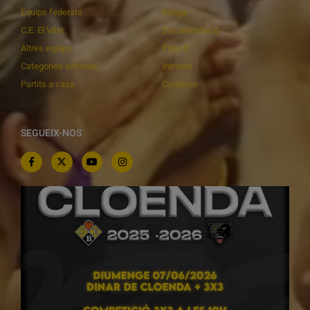
Equips federats
Botiga
C.E. El Vilar
Documentació
Altres equips
Playoff
Categories inferiors
Intranet
Partits a casa
Contacte
SEGUEIX-NOS