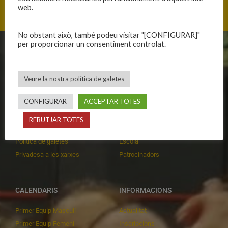
web.
No obstant això, també podeu visitar "[CONFIGURAR]"
per proporcionar un consentiment controlat.
CLUB
EQUIPS
Història
Primer equip masculí
Veure la nostra política de galetes
Organització
Primer equip femení
CONFIGURAR
ACCEPTAR TOTES
Publicacions
Equips masculins
Avís legal
Equips femenins
REBUTJAR TOTES
Política de privadesa
C.E. El Vilar
Política de galetes
Escola
Privadesa a les xarxes
Patrocinadors
CALENDARIS
INFORMACIONS
Primer Equip Masculí
Actualitat
Primer Equip Femení
Inscripcions