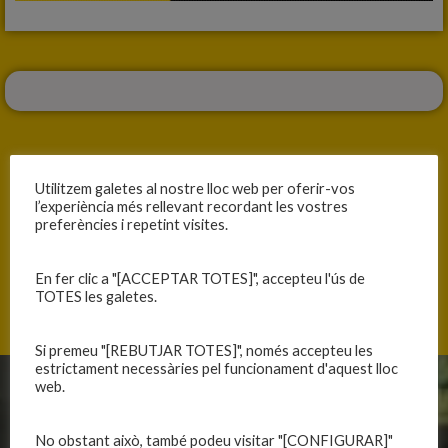
Utilitzem galetes al nostre lloc web per oferir-vos
l’experiència més rellevant recordant les vostres
ANTERIOR
SEGÜENT
preferències i repetint visites.
TORNA LA MILLOR VERSIÓ DE L’EQUIP
PARTITS A LA CIUTAT ESPORTIVA
En fer clic a "[ACCEPTAR TOTES]", accepteu l'ús de
TOTES les galetes.
Si premeu "[REBUTJAR TOTES]", només accepteu les
estrictament necessàries pel funcionament d'aquest lloc
web.
CLUB
EQUIPS
No obstant això, també podeu visitar "[CONFIGURAR]"
Història
Primer equip masculí