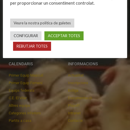
per proporcionar un consentiment controlat.
Organització
Primer equip femení
Publicacions
Equips masculins
Avís legal
Equips femenins
Veure la nostra política de galetes
Política de privadesa
C.E. El Vilar
CONFIGURAR
ACCEPTAR TOTES
Política de galetes
Escola
Privadesa a les xarxes
Patrocinadors
REBUTJAR TOTES
CALENDARIS
INFORMACIONS
Primer Equip Masculí
Actualitat
Primer Equip Femení
Inscripcions
Equips federats
Botiga
C.E. El Vilar
Documentació
Altres equips
Playoff
Categories inferiors
Intranet
Partits a casa
Contacte