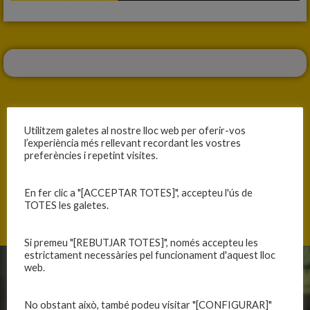
Utilitzem galetes al nostre lloc web per oferir-vos
l’experiència més rellevant recordant les vostres
ANTERIOR
SEGÜENT
preferències i repetint visites.
TANQUEM TEMPORADA AMB UNA GRAN VICTÒRIA
PARTITS A LA CIUTAT ESPORTIVA
En fer clic a "[ACCEPTAR TOTES]", accepteu l'ús de
TOTES les galetes.
Si premeu "[REBUTJAR TOTES]", només accepteu les
estrictament necessàries pel funcionament d'aquest lloc
web.
CLUB
EQUIPS
No obstant això, també podeu visitar "[CONFIGURAR]"
Història
Primer equip masculí