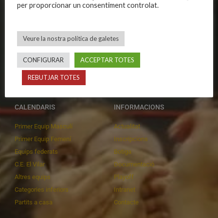
per proporcionar un consentiment controlat.
Organització
Primer equip femení
Publicacions
Equips masculins
Avís legal
Equips femenins
Veure la nostra política de galetes
Política de privadesa
C.E. El Vilar
CONFIGURAR
ACCEPTAR TOTES
Política de galetes
Escola
Privadesa a les xarxes
Patrocinadors
REBUTJAR TOTES
CALENDARIS
INFORMACIONS
Primer Equip Masculí
Actualitat
Primer Equip Femení
Inscripcions
Equips federats
Botiga
C.E. El Vilar
Documentació
Altres equips
Playoff
Categories inferiors
Intranet
Partits a casa
Contacte