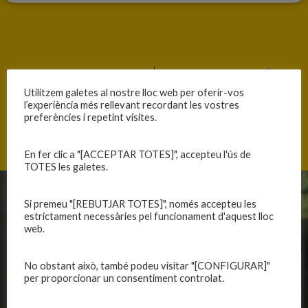
ANTERIOR
SEGÜENT
Utilitzem galetes al nostre lloc web per oferir-vos
DOL AL BÀSQUET CATALÀ
ÚLTIMS RESULTATS
l’experiència més rellevant recordant les vostres
preferències i repetint visites.
En fer clic a "[ACCEPTAR TOTES]", accepteu l'ús de
TOTES les galetes.
CLUB
EQUIPS
Si premeu "[REBUTJAR TOTES]", només accepteu les
estrictament necessàries pel funcionament d'aquest lloc
web.
Història
Primer equip masculí
Organització
Primer equip femení
No obstant això, també podeu visitar "[CONFIGURAR]"
Publicacions
Equips masculins
per proporcionar un consentiment controlat.
Avís legal
Equips femenins
Política de privadesa
C.E. El Vilar