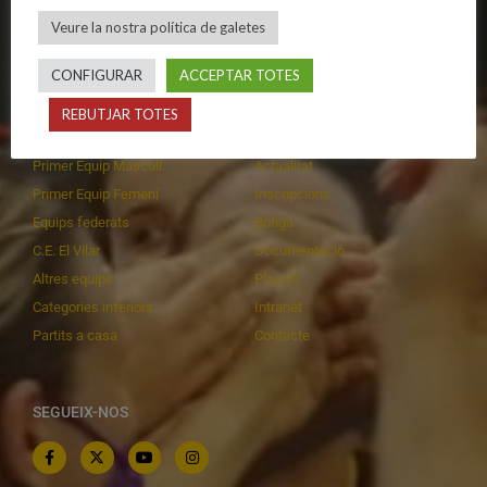
Política de galetes
Escola
Veure la nostra política de galetes
Privadesa a les xarxes
Patrocinadors
CONFIGURAR
ACCEPTAR TOTES
REBUTJAR TOTES
CALENDARIS
INFORMACIONS
Primer Equip Masculí
Actualitat
Primer Equip Femení
Inscripcions
Equips federats
Botiga
C.E. El Vilar
Documentació
Altres equips
Playoff
Categories inferiors
Intranet
Partits a casa
Contacte
SEGUEIX-NOS