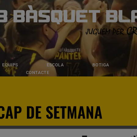
B BÀSQUET BL
ÀSQUET BLANE
ESCOLA
BOTIGA
INSCRIPCI
EQUIPS
ESCOLA
BOTIGA
CONTACTE
 CAP DE SETMANA