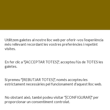
Utilitzem galetes al nostre lloc web per oferir-vos l’experiència
més rellevant recordant les vostres preferències i repetint
visites.
En fer clic a "[ACCEPTAR TOTES]", accepteu l'ús de TOTES les
galetes.
Si premeu "[REBUTJAR TOTES]", només accepteu les
estrictament necessàries pel funcionament d'aquest lloc web.
No obstant això, també podeu visitar "[CONFIGURAR]" per
proporcionar un consentiment controlat.