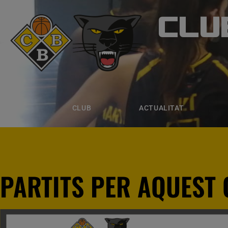
CLU
CLUB B
CLUB
ACTUALITAT
EQUIPS
CLUB
ACTUALITAT
PARTITS PER AQUEST