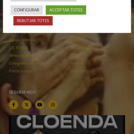
CONFIGURAR
ACCEPTAR TOTES
CALENDARIS
INFORMACIONS
REBUTJAR TOTES
Primer Equip Masculí
Actualitat
Primer Equip Femení
Inscripcions
Equips federats
Botiga
C.E. El Vilar
Documentació
Altres equips
Playoff
Categories inferiors
Intranet
Partits a casa
Contacte
SEGUEIX-NOS