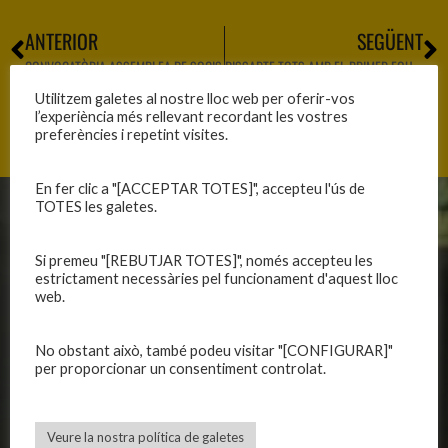
ANTERIOR
SEGÜENT
CONVOCATÒRIA ASSEMBLEA DE SOCIS
DISSABTE TOTS AMB EL PRIMER EQUIP FEMENÍ!!!
Utilitzem galetes al nostre lloc web per oferir-vos
l’experiència més rellevant recordant les vostres
preferències i repetint visites.
En fer clic a "[ACCEPTAR TOTES]", accepteu l'ús de
TOTES les galetes.
CLUB
EQUIPS
Si premeu "[REBUTJAR TOTES]", només accepteu les
Història
Primer equip masculí
estrictament necessàries pel funcionament d'aquest lloc
Organització
Primer equip femení
web.
Publicacions
Equips masculins
Avís legal
Equips femenins
No obstant això, també podeu visitar "[CONFIGURAR]"
Política de privadesa
C.E. El Vilar
per proporcionar un consentiment controlat.
Política de galetes
Escola
Privadesa a les xarxes
Patrocinadors
Veure la nostra política de galetes