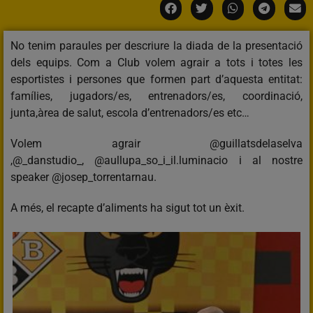
No tenim paraules per descriure la diada de la presentació
dels equips. Com a Club volem agrair a tots i totes les
esportistes i persones que formen part d’aquesta entitat:
famílies, jugadors/es, entrenadors/es, coordinació,
junta,àrea de salut, escola d’entrenadors/es etc…
Volem agrair @guillatsdelaselva
,@_danstudio_, @aullupa_so_i_il.luminacio i al nostre
speaker @josep_torrentarnau.
A més, el recapte d’aliments ha sigut tot un èxit.