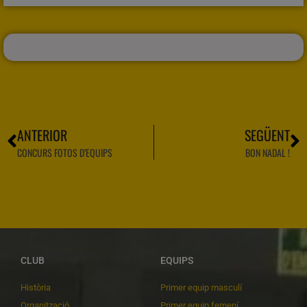
ANTERIOR
SEGÜENT
CONCURS FOTOS D’EQUIPS
BON NADAL !
CLUB
EQUIPS
Història
Primer equip masculí
Organització
Primer equip femení