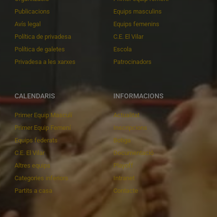
Publicacions
Equips masculins
Avís legal
Equips femenins
Política de privadesa
C.E. El Vilar
Política de galetes
Escola
Privadesa a les xarxes
Patrocinadors
CALENDARIS
INFORMACIONS
Primer Equip Masculí
Actualitat
Primer Equip Femení
Inscripcions
Equips federats
Botiga
C.E. El Vilar
Documentació
Altres equips
Playoff
Categories inferiors
Intranet
Partits a casa
Contacte