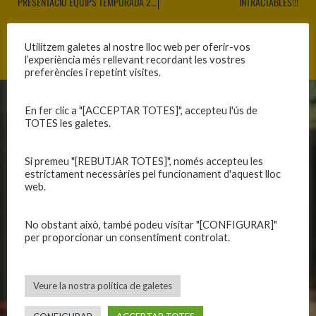
PRESENTACIÓ EQUIPS TEMPORADA 2014-15
INTRACTABLES!!!
Utilitzem galetes al nostre lloc web per oferir-vos
l’experiència més rellevant recordant les vostres
preferències i repetint visites.
En fer clic a "[ACCEPTAR TOTES]", accepteu l'ús de
CLUB
EQUIPS
TOTES les galetes.
Història
Primer equip masculí
Organització
Primer equip femení
Si premeu "[REBUTJAR TOTES]", només accepteu les
estrictament necessàries pel funcionament d'aquest lloc
Publicacions
Equips masculins
web.
Avís legal
Equips femenins
Política de privadesa
C.E. El Vilar
No obstant això, també podeu visitar "[CONFIGURAR]"
Política de galetes
Escola
per proporcionar un consentiment controlat.
Privadesa a les xarxes
Patrocinadors
Veure la nostra política de galetes
CALENDARIS
INFORMACIONS