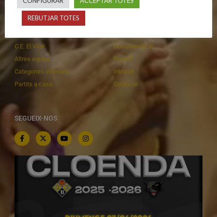
CONFIGURAR
ACCEPTAR TOTES
Primer Equip Masculí
Actualitat
REBUTJAR TOTES
Primer Equip Femení
Inscripcions
Equips federats
Botiga
C.E. El Vilar
Documentació
Altres equips
Playoff
Categories inferiors
Intranet
Partits a casa
Contacte
SEGUEIX-NOS