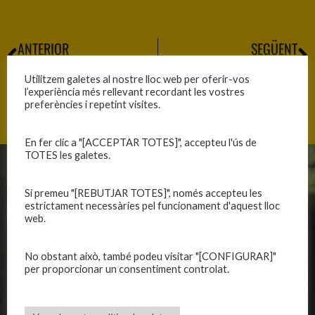
ANTERIOR
SEGÜENT
AMISTÓS AMB EL JOVENTUT DE BADALONA
PRESENTACIÓ EQUIPS TEMPORADA 2014-15
Utilitzem galetes al nostre lloc web per oferir-vos
l’experiència més rellevant recordant les vostres
preferències i repetint visites.
En fer clic a "[ACCEPTAR TOTES]", accepteu l'ús de
TOTES les galetes.
CLUB
EQUIPS
Si premeu "[REBUTJAR TOTES]", només accepteu les
Història
Primer equip masculí
estrictament necessàries pel funcionament d'aquest lloc
web.
Organització
Primer equip femení
Publicacions
Equips masculins
No obstant això, també podeu visitar "[CONFIGURAR]"
Avís legal
Equips femenins
per proporcionar un consentiment controlat.
Política de privadesa
C.E. El Vilar
Política de galetes
Escola
Privadesa a les xarxes
Patrocinadors