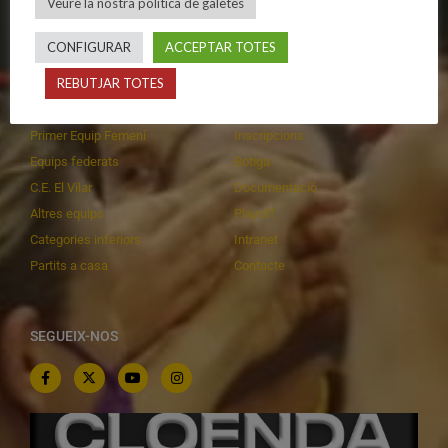
Veure la nostra política de galetes
CONFIGURAR
ACCEPTAR TOTES
CALENDARIS
INFORMACIONS
REBUTJAR TOTES
Primer Equip Masculí
Actualitat
Primer Equip Femení
Inscripcions
Equips federats
Botiga
C.E. El Vilar
Documentació
Altres equips
Playoff
Categories inferiors
Intranet
Partits a casa
Contacte
SEGUEIX-NOS