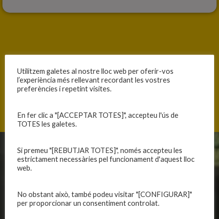
ANTERIOR
SEGÜENT
Utilitzem galetes al nostre lloc web per oferir-vos
A LA SELECCIÓ PRE-INFANTIL DE GIRONA
TORNA EL CAMPUS D’ESTIU
l’experiència més rellevant recordant les vostres
preferències i repetint visites.
En fer clic a "[ACCEPTAR TOTES]", accepteu l'ús de
TOTES les galetes.
Si premeu "[REBUTJAR TOTES]", només accepteu les
CLUB
EQUIPS
estrictament necessàries pel funcionament d'aquest lloc
web.
Història
Primer equip masculí
Organització
Primer equip femení
No obstant això, també podeu visitar "[CONFIGURAR]"
Publicacions
Equips masculins
per proporcionar un consentiment controlat.
Avís legal
Equips femenins