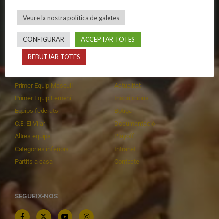
Política de privadesa
C.E. El Vilar
Veure la nostra política de galetes
Política de galetes
Escola
Privadesa a les xarxes
Patrocinadors
CONFIGURAR
ACCEPTAR TOTES
REBUTJAR TOTES
CALENDARIS
INFORMACIONS
Primer Equip Masculí
Actualitat
Primer Equip Femení
Inscripcions
Equips federats
Botiga
C.E. El Vilar
Documentació
Altres equips
Playoff
Categories inferiors
Intranet
Partits a casa
Contacte
SEGUEIX-NOS