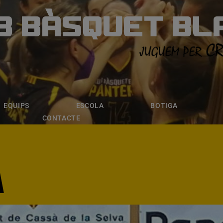
B BÀSQUET BL
ÀSQUET BLANE
ESCOLA
BOTIGA
INSCRIPCI
EQUIPS
ESCOLA
BOTIGA
CONTACTE
A