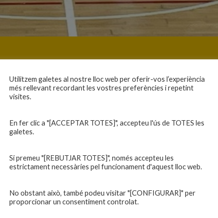
Utilitzem galetes al nostre lloc web per oferir-vos l’experiència
més rellevant recordant les vostres preferències i repetint
visites.
En fer clic a "[ACCEPTAR TOTES]", accepteu l'ús de TOTES les
galetes.
Si premeu "[REBUTJAR TOTES]", només accepteu les
estrictament necessàries pel funcionament d'aquest lloc web.
No obstant això, també podeu visitar "[CONFIGURAR]" per
proporcionar un consentiment controlat.