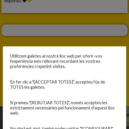
esportiu.
Utilitzem galetes al nostre lloc web per oferir-vos
l’experiència més rellevant recordant les vostres
ANTERIOR
SEGÜENT
preferències i repetint visites.
NOVA VICTÒRIA A CASA
DIUMENGE 23, 3×3 PER LA MARATÓ
En fer clic a "[ACCEPTAR TOTES]", accepteu l'ús de
TOTES les galetes.
Si premeu "[REBUTJAR TOTES]", només accepteu les
estrictament necessàries pel funcionament d'aquest lloc
web.
CLUB
EQUIPS
No obstant això, també podeu visitar "[CONFIGURAR]"