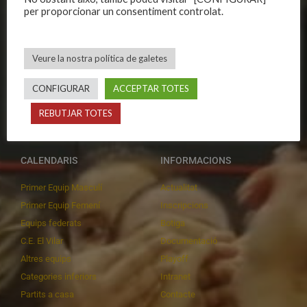
Història
Primer equip masculí
per proporcionar un consentiment controlat.
Organització
Primer equip femení
Publicacions
Equips masculins
Veure la nostra política de galetes
Avís legal
Equips femenins
Política de privadesa
C.E. El Vilar
CONFIGURAR
ACCEPTAR TOTES
Política de galetes
Escola
Privadesa a les xarxes
Patrocinadors
REBUTJAR TOTES
CALENDARIS
INFORMACIONS
Primer Equip Masculí
Actualitat
Primer Equip Femení
Inscripcions
Equips federats
Botiga
C.E. El Vilar
Documentació
Altres equips
Playoff
Categories inferiors
Intranet
Partits a casa
Contacte