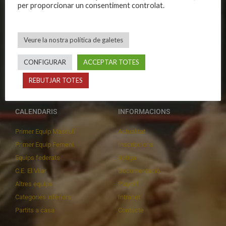
per proporcionar un consentiment controlat.
Organització
Primer equip femení
Publicacions
Equips masculins
Avís legal
Equips femenins
Veure la nostra política de galetes
Política de privadesa
C.E. El Vilar
CONFIGURAR
ACCEPTAR TOTES
Política de galetes
Escola
Privadesa a les xarxes
Patrocinadors
REBUTJAR TOTES
CALENDARIS
INFORMACIONS
Primer Equip Masculí
Actualitat
Primer Equip Femení
Inscripcions
Equips federats
Botiga
C.E. El Vilar
Documentació
Altres equips
Playoff
Categories inferiors
Intranet
Partits a casa
Contacte