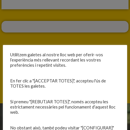
Utilitzem galetes al nostre lloc web per oferir-vos
l’experiència més rellevant recordant les vostres
ANTERIOR
SEGÜENT
preferències i repetint visites.
LA GRAN REMUNTADA!
CLARAMENT DE MENYS A MÉS
En fer clic a "[ACCEPTAR TOTES]", accepteu l'ús de
TOTES les galetes.
Si premeu "[REBUTJAR TOTES]", només accepteu les
estrictament necessàries pel funcionament d'aquest lloc
web.
CLUB
EQUIPS
No obstant això, també podeu visitar "[CONFIGURAR]"
Història
Primer equip masculí