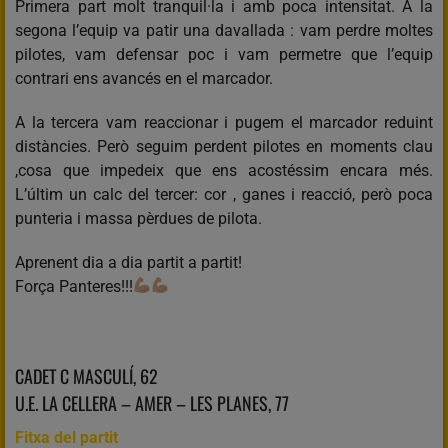
Primera part molt tranquil·la i amb poca intensitat. A la
segona l’equip va patir una davallada : vam perdre moltes
pilotes, vam defensar poc i vam permetre que l’equip
contrari ens avancés en el marcador.
A la tercera vam reaccionar i pugem el marcador reduint
distàncies. Però seguim perdent pilotes en moments clau
,cosa que impedeix que ens acostéssim encara més.
L’últim un calc del tercer: cor , ganes i reacció, però poca
punteria i massa pèrdues de pilota.
Aprenent dia a dia partit a partit!
Força Panteres!!!
CADET C MASCULÍ, 62
U.E. LA CELLERA – AMER – LES PLANES, 77
Fitxa del partit