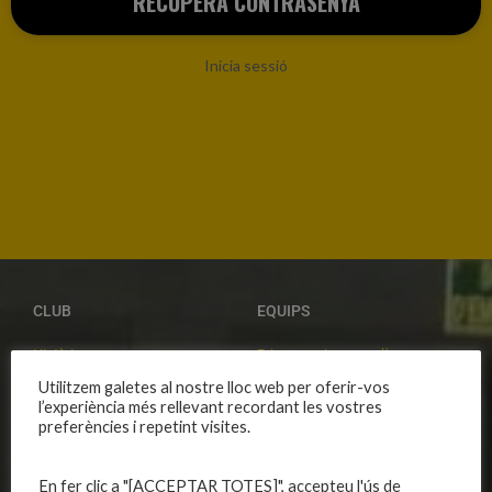
Inicia sessió
CLUB
EQUIPS
Història
Primer equip masculí
Organització
Primer equip femení
Utilitzem galetes al nostre lloc web per oferir-vos
l’experiència més rellevant recordant les vostres
Publicacions
Equips masculins
preferències i repetint visites.
Avís legal
Equips femenins
Política de privadesa
C.E. El Vilar
En fer clic a "[ACCEPTAR TOTES]", accepteu l'ús de