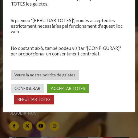
Política de galetes
Escola
TOTES les galetes.
Privadesa a les xarxes
Patrocinadors
Si premeu "[REBUTJAR TOTES]", només accepteu les
estrictament necessàries pel funcionament d'aquest lloc
CALENDARIS
INFORMACIONS
web.
Primer Equip Masculí
Actualitat
No obstant això, també podeu visitar "[CONFIGURAR]"
Primer Equip Femení
Inscripcions
per proporcionar un consentiment controlat.
Equips federats
Botiga
C.E. El Vilar
Documentació
Veure la nostra política de galetes
Altres equips
Playoff
Categories inferiors
Intranet
CONFIGURAR
ACCEPTAR TOTES
Partits a casa
Contacte
REBUTJAR TOTES
SEGUEIX-NOS