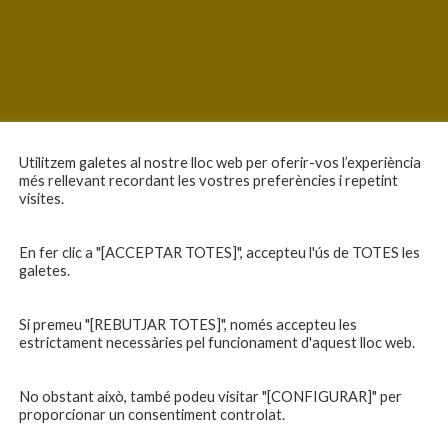
Utilitzem galetes al nostre lloc web per oferir-vos l’experiència
més rellevant recordant les vostres preferències i repetint
visites.
En fer clic a "[ACCEPTAR TOTES]", accepteu l'ús de TOTES les
galetes.
Si premeu "[REBUTJAR TOTES]", només accepteu les
estrictament necessàries pel funcionament d'aquest lloc web.
No obstant això, també podeu visitar "[CONFIGURAR]" per
proporcionar un consentiment controlat.