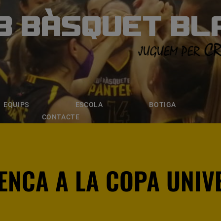
B BÀSQUET BL
ÀSQUET BLANE
ESCOLA
BOTIGA
INSCRIPCI
EQUIPS
ESCOLA
BOTIGA
CONTACTE
ENCA A LA COPA UNIV