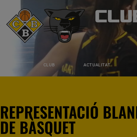
CLU
CLUB B
CLUB
ACTUALITAT
EQUIPS
CLUB
ACTUALITAT
REPRESENTACIÓ BLAN
DE BÀSQUET