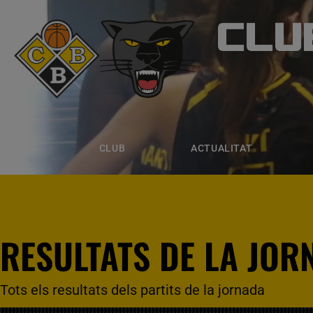
CLU
CLUB B
CLUB
ACTUALITAT
EQUIPS
CLUB
ACTUALITAT
RESULTATS DE LA JOR
Tots els resultats dels partits de la jornada