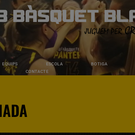
B BÀSQUET BL
ÀSQUET BLANE
ESCOLA
BOTIGA
INSCRIPCI
EQUIPS
ESCOLA
BOTIGA
CONTACTE
NADA