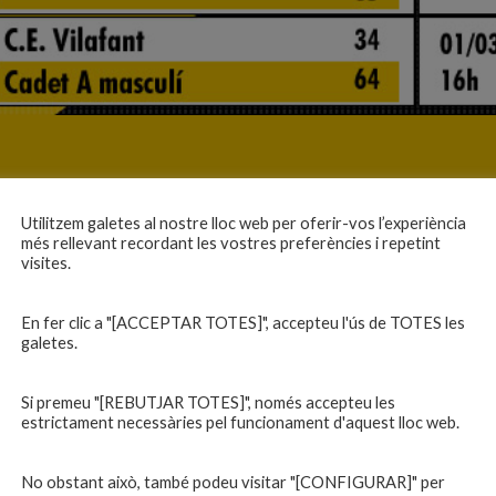
Utilitzem galetes al nostre lloc web per oferir-vos l’experiència
més rellevant recordant les vostres preferències i repetint
visites.
En fer clic a "[ACCEPTAR TOTES]", accepteu l'ús de TOTES les
galetes.
Si premeu "[REBUTJAR TOTES]", només accepteu les
estrictament necessàries pel funcionament d'aquest lloc web.
No obstant això, també podeu visitar "[CONFIGURAR]" per