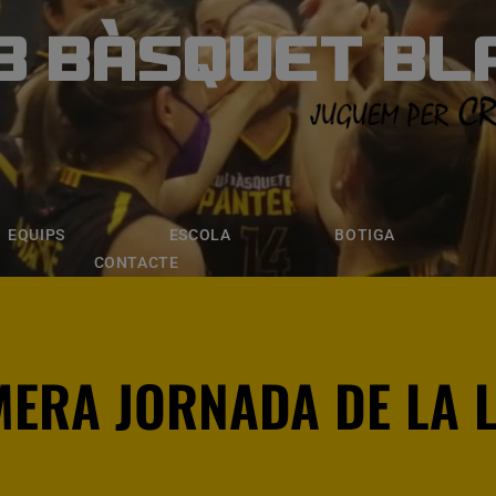
B BÀSQUET BL
ÀSQUET BLANE
ESCOLA
BOTIGA
INSCRIPCI
EQUIPS
ESCOLA
BOTIGA
CONTACTE
MERA JORNADA DE LA 