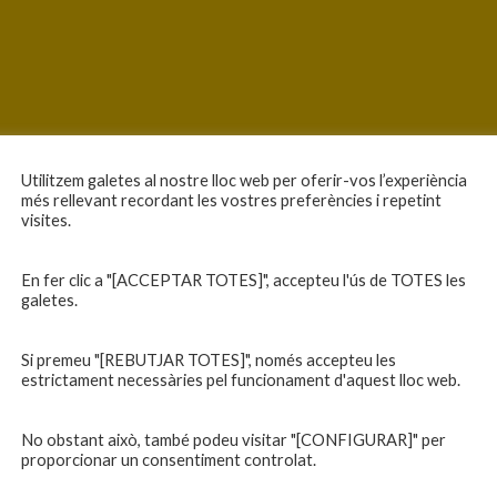
Utilitzem galetes al nostre lloc web per oferir-vos l’experiència
més rellevant recordant les vostres preferències i repetint
visites.
En fer clic a "[ACCEPTAR TOTES]", accepteu l'ús de TOTES les
galetes.
Si premeu "[REBUTJAR TOTES]", només accepteu les
estrictament necessàries pel funcionament d'aquest lloc web.
No obstant això, també podeu visitar "[CONFIGURAR]" per
proporcionar un consentiment controlat.