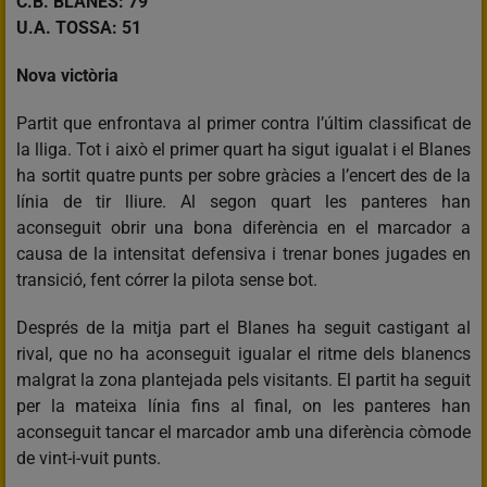
C.B. BLANES: 79
U.A. TOSSA: 51
Nova victòria
Partit que enfrontava al primer contra l’últim classificat de
la lliga. Tot i això el primer quart ha sigut igualat i el Blanes
ha sortit quatre punts per sobre gràcies a l’encert des de la
línia de tir lliure. Al segon quart les panteres han
aconseguit obrir una bona diferència en el marcador a
causa de la intensitat defensiva i trenar bones jugades en
transició, fent córrer la pilota sense bot.
Després de la mitja part el Blanes ha seguit castigant al
rival, que no ha aconseguit igualar el ritme dels blanencs
malgrat la zona plantejada pels visitants. El partit ha seguit
per la mateixa línia fins al final, on les panteres han
aconseguit tancar el marcador amb una diferència còmode
de vint-i-vuit punts.