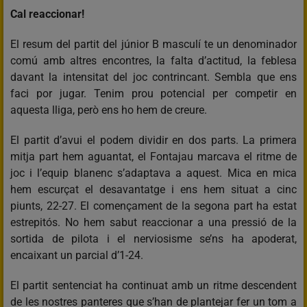
Cal reaccionar!
El resum del partit del júnior B masculí te un denominador
comú amb altres encontres, la falta d’actitud, la feblesa
davant la intensitat del joc contrincant. Sembla que ens
faci por jugar. Tenim prou potencial per competir en
aquesta lliga, però ens ho hem de creure.
El partit d’avui el podem dividir en dos parts. La primera
mitja part hem aguantat, el Fontajau marcava el ritme de
joc i l’equip blanenc s’adaptava a aquest. Mica en mica
hem escurçat el desavantatge i ens hem situat a cinc
piunts, 22-27. El començament de la segona part ha estat
estrepitós. No hem sabut reaccionar a una pressió de la
sortida de pilota i el nerviosisme se’ns ha apoderat,
encaixant un parcial d’1-24.
El partit sentenciat ha continuat amb un ritme descendent
de les nostres panteres que s’han de plantejar fer un tom a