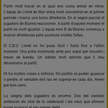
Partir molt travat en el qual ens costa entrar en ritme.
L’equip de Lloret de Mar entra molt concentrat en el primer
període i marca una bona diferència. En el segon parcial el
jugadors de Blanes reaccionen. A partir d’aquest moment el
partit és molt igualtat. L’equip mini B de Blanes comença a
marcar diferències però acumula moltes faltes.
El C.B.U. Lloret no ho posa fàcil i lluita fins a l’últim
moment. Una pista incòmoda amb poc espai per moure’s i
treure de banda. Un àrbitre molt estricte que li treu
dinamisme al partit.
Hi ha moltes coses a millorar. Els partits es poden guanyar
o perdre, el veritable èxit rau en superar-se cada dia. Anem
per bon camí.
La alegria dels jugadors és enorme. Des del vestidor
arribaven els crist de la celebració i les veus que afirmen
haver guanyat el seu primer derbi.