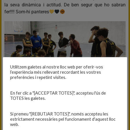
la seva dinàmica i actitud. De ben segur que ho sabran
fer!!!! Som-hi panteres
Utilitzem galetes al nostre lloc web per oferir-vos
l’experiència més rellevant recordant les vostres
preferències i repetint visites.
En fer clic a "[ACCEPTAR TOTES]", accepteu l'ús de
JÚNIOR B FEMENÍ
TOTES les galetes.
C.B. BANYOLES: 74
Si premeu "[REBUTJAR TOTES]", només accepteu les
C.B. BLANES: 57
estrictament necessàries pel funcionament d'aquest lloc
web.