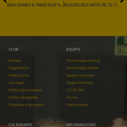
BAIXA SENSIBLE AL PRIMER EQUIP MASCULÍ
RESULTATS DELS PARTITS DEL 20 I 21 DE NOVEMBRE DE 2021
CLUB
EQUIPS
Història
Primer equip masculí
Organització
Primer equip femení
Publicacions
Equips masculins
Avís legal
Equips femenins
Política de privadesa
C.E. El Vilar
Política de galetes
Escola
Privadesa a les xarxes
Patrocinadors
CALENDARIS
INFORMACIONS