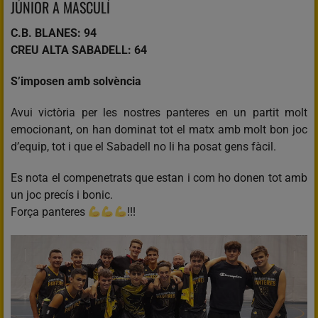
JÚNIOR A MASCULÍ
C.B. BLANES: 94
CREU ALTA SABADELL: 64
S’imposen amb solvència
Avui victòria per les nostres panteres en un partit molt
emocionant, on han dominat tot el matx amb molt bon joc
d’equip, tot i que el Sabadell no li ha posat gens fàcil.
Es nota el compenetrats que estan i com ho donen tot amb
un joc precís i bonic.
Força panteres
!!!