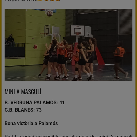
MINI A MASCULÍ
B. VEDRUNA PALAMÓS: 41
C.B. BLANES: 73
Bona victòria a Palamós
Partit a priori assequible per als nois del mini A masculí