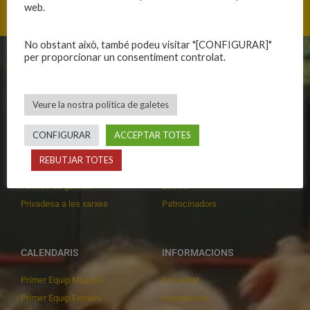
web.
No obstant això, també podeu visitar "[CONFIGURAR]"
per proporcionar un consentiment controlat.
CLUB
EQUIPS
Història
Primer equip masculí
Veure la nostra política de galetes
Organització
Primer equip femení
Publicacions
Equips masculins
CONFIGURAR
ACCEPTAR TOTES
Avís legal
Equips femenins
REBUTJAR TOTES
Política de privadesa
C.E. El Vilar
Política de galetes
Escola
Privadesa a les xarxes
Patrocinadors
CALENDARIS
INFORMACIONS
Primer Equip Masculí
Actualitat
Primer Equip Femení
Inscripcions