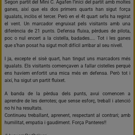
Segon partit del Mini C. Agafen l’inici del partit amb moltes
ganes, així que els dos primers quarts han sigut força
igualats, inclòs el tercer. Però en el 4t quart se’ls ha regirat
el vent. Un marcador engruixat pels visitants amb una
diferència de 21 punts. Defensa fluixa, pèrdues de pilota,
poc o nul encert a la cistella, badades….. Tot i les ganes
que s’han posat ha sigut molt difícil arribar al seu nivell.
I ja, excepte el sisè quart, han tingut uns marcadors més
igualats. Els visitants començaven a fallar cistelles perquè
ens havíem enfortit una mica més en defensa. Però tot i
així, ha sigut un partit fluixet.
A banda de la pèrdua dels punts, avui comencen a
aprendre de les derrotes; que sense esforç, treball i atenció
no hi ha resultats.
Continueu treballant, aprenent, respectant al contrari; amb
humilitat, empatia i gaudiment. Força Panteres!!