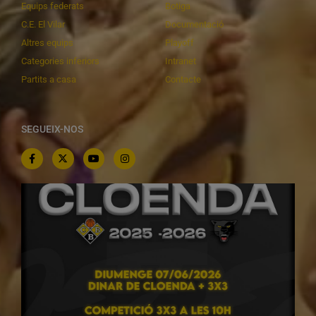
Equips federats
Botiga
C.E. El Vilar
Documentació
Altres equips
Playoff
Categories inferiors
Intranet
Partits a casa
Contacte
SEGUEIX-NOS