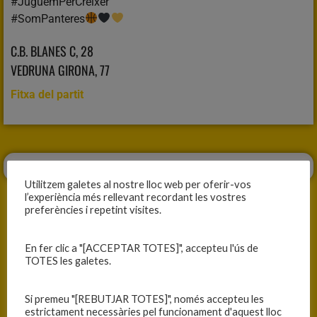
#JuguemPerCréixer
#SomPanteres
C.B. BLANES C, 28
VEDRUNA GIRONA, 77
Fitxa del partit
Utilitzem galetes al nostre lloc web per oferir-vos
l’experiència més rellevant recordant les vostres
preferències i repetint visites.
En fer clic a "[ACCEPTAR TOTES]", accepteu l'ús de
ANTERIOR
SEGÜENT
TOTES les galetes.
PRIMERA VICTÒRIA A LA LF2
DERROTA PER SEGUIR EVOLUCIONANT
Si premeu "[REBUTJAR TOTES]", només accepteu les
estrictament necessàries pel funcionament d'aquest lloc