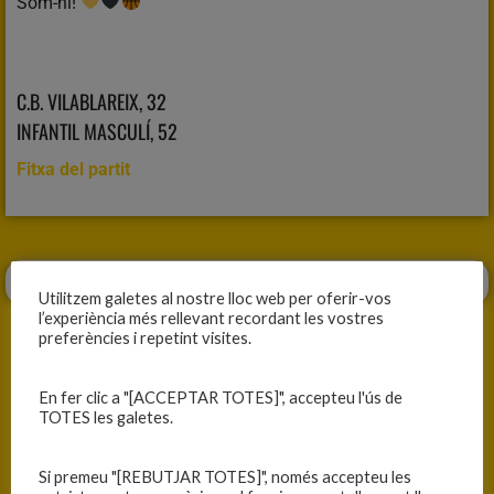
Som-hi!
C.B. VILABLAREIX, 32
INFANTIL MASCULÍ, 52
Fitxa del partit
Utilitzem galetes al nostre lloc web per oferir-vos
l’experiència més rellevant recordant les vostres
preferències i repetint visites.
En fer clic a "[ACCEPTAR TOTES]", accepteu l'ús de
ANTERIOR
SEGÜENT
TOTES les galetes.
PRIMERA VICTÒRIA DESPRÉS DELS TORRONS
PARTIT PER A OBLIDAR
Si premeu "[REBUTJAR TOTES]", només accepteu les