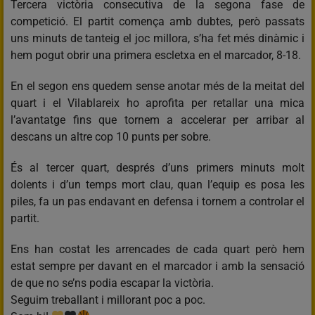
Tercera victòria consecutiva de la segona fase de
competició. El partit comença amb dubtes, però passats
uns minuts de tanteig el joc millora, s’ha fet més dinàmic i
hem pogut obrir una primera escletxa en el marcador, 8-18.
En el segon ens quedem sense anotar més de la meitat del
quart i el Vilablareix ho aprofita per retallar una mica
l’avantatge fins que tornem a accelerar per arribar al
descans un altre cop 10 punts per sobre.
És al tercer quart, després d’uns primers minuts molt
dolents i d’un temps mort clau, quan l’equip es posa les
piles, fa un pas endavant en defensa i tornem a controlar el
partit.
Ens han costat les arrencades de cada quart però hem
estat sempre per davant en el marcador i amb la sensació
de que no se’ns podia escapar la victòria.
Seguim treballant i millorant poc a poc.