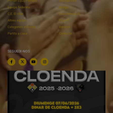
Primer Equip Femení
Inscripcions
Equips federats
Botiga
C.E. El Vilar
Documentació
Altres equips
Playoff
Categories inferiors
Intranet
Partits a casa
Contacte
SEGUEIX-NOS