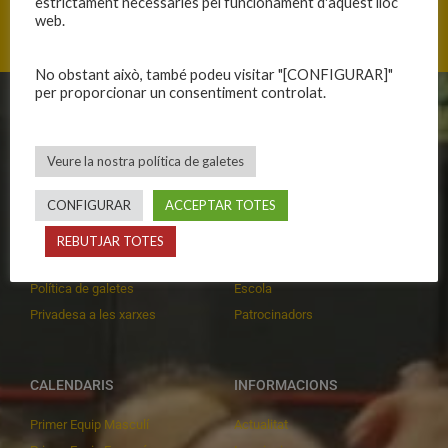
estrictament necessàries pel funcionament d'aquest lloc
web.
No obstant això, també podeu visitar "[CONFIGURAR]"
per proporcionar un consentiment controlat.
CLUB
EQUIPS
Història
Primer equip masculí
Veure la nostra política de galetes
Organització
Primer equip femení
CONFIGURAR
ACCEPTAR TOTES
Publicacions
Equips masculins
Avís legal
Equips femenins
REBUTJAR TOTES
Política de privadesa
C.E. El Vilar
Política de galetes
Escola
Privadesa a les xarxes
Patrocinadors
CALENDARIS
INFORMACIONS
Primer Equip Masculí
Actualitat