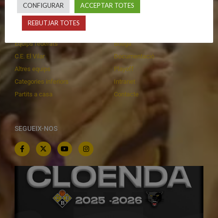
CONFIGURAR
ACCEPTAR TOTES
Primer Equip Masculí
Actualitat
REBUTJAR TOTES
Primer Equip Femení
Inscripcions
Equips federats
Botiga
C.E. El Vilar
Documentació
Altres equips
Playoff
Categories inferiors
Intranet
Partits a casa
Contacte
SEGUEIX-NOS