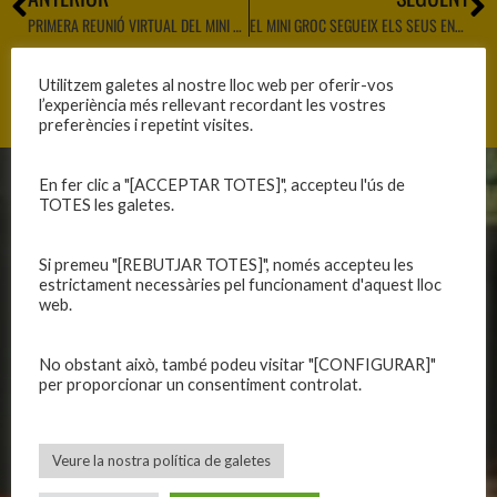
PRIMERA REUNIÓ VIRTUAL DEL MINI NEGRE MASCULÍ
EL MINI GROC SEGUEIX ELS SEUS ENTRENAMENTS VIRTUALMENT
Utilitzem galetes al nostre lloc web per oferir-vos
l’experiència més rellevant recordant les vostres
preferències i repetint visites.
En fer clic a "[ACCEPTAR TOTES]", accepteu l'ús de
CLUB
EQUIPS
TOTES les galetes.
Història
Primer equip masculí
Si premeu "[REBUTJAR TOTES]", només accepteu les
Organització
Primer equip femení
estrictament necessàries pel funcionament d'aquest lloc
Publicacions
Equips masculins
web.
Avís legal
Equips femenins
Política de privadesa
C.E. El Vilar
No obstant això, també podeu visitar "[CONFIGURAR]"
per proporcionar un consentiment controlat.
Política de galetes
Escola
Privadesa a les xarxes
Patrocinadors
Veure la nostra política de galetes
CALENDARIS
INFORMACIONS