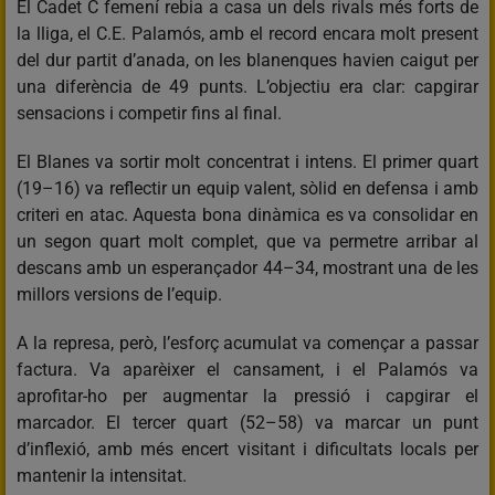
El Cadet C femení rebia a casa un dels rivals més forts de
la lliga, el C.E. Palamós, amb el record encara molt present
del dur partit d’anada, on les blanenques havien caigut per
una diferència de 49 punts. L’objectiu era clar: capgirar
sensacions i competir fins al final.
El Blanes va sortir molt concentrat i intens. El primer quart
(19–16) va reflectir un equip valent, sòlid en defensa i amb
criteri en atac. Aquesta bona dinàmica es va consolidar en
un segon quart molt complet, que va permetre arribar al
descans amb un esperançador 44–34, mostrant una de les
millors versions de l’equip.
A la represa, però, l’esforç acumulat va començar a passar
factura. Va aparèixer el cansament, i el Palamós va
aprofitar-ho per augmentar la pressió i capgirar el
marcador. El tercer quart (52–58) va marcar un punt
d’inflexió, amb més encert visitant i dificultats locals per
mantenir la intensitat.