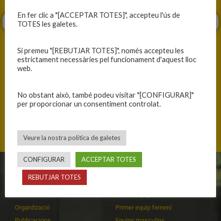
En fer clic a "[ACCEPTAR TOTES]", accepteu l'ús de
TOTES les galetes.
Si premeu "[REBUTJAR TOTES]", només accepteu les
estrictament necessàries pel funcionament d'aquest lloc
web.
ANTERIOR
SEGÜENT
No obstant això, també podeu visitar "[CONFIGURAR]"
HEM COMPETIT FINS EL FINAL
CAP DE SETMANA EXIGENT
per proporcionar un consentiment controlat.
Veure la nostra política de galetes
CONFIGURAR
ACCEPTAR TOTES
CLUB
EQUIPS
REBUTJAR TOTES
Història
Primer equip masculí
Organització
Primer equip femení
Publicacions
Equips masculins