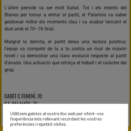
L’últim període va ser molt lluitat. Tot i els intents del
Blanes per tornar a entrar al partit, el Palamós va saber
gestionar millor els moments clau i va acabar tancant el
duel amb el 70–76 final.
Malgrat la derrota, el partit deixa una lectura positiva:
l’equip va competir de tu a tu contra un rival de màxim
nivell i va demostrar una clara evolució respecte al partit
d’anada. Una actuació que reforça el treball i el caràcter del
grup.
CADET C FEMENÍ, 70
C.E. PALAMÓS, 76
Utilitzem galetes al nostre lloc web per oferir-vos
Fitxa del partit
l’experiència més rellevant recordant les vostres
preferències i repetint visites.