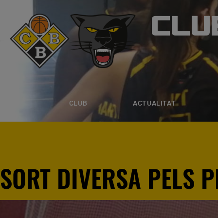
CLU
CLUB B
CLUB
ACTUALITAT
EQUIPS
CLUB
ACTUALITAT
SORT DIVERSA PELS 