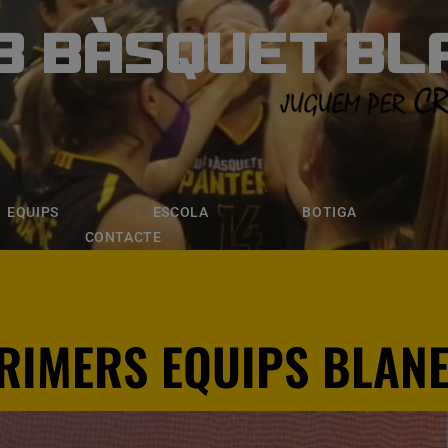
B BÀSQUET BL
ÀSQUET BLANE
ESCOLA
BOTIGA
INSCRIPCI
EQUIPS
ESCOLA
BOTIGA
CONTACTE
PRIMERS EQUIPS BLAN