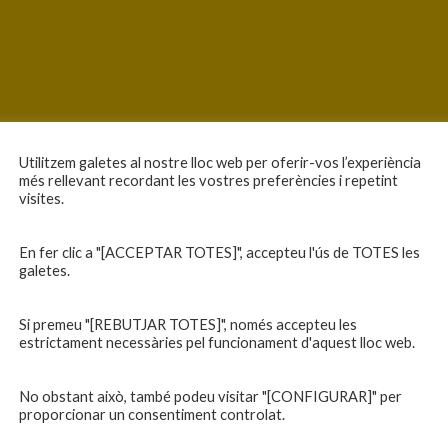
Utilitzem galetes al nostre lloc web per oferir-vos l’experiència
més rellevant recordant les vostres preferències i repetint
visites.
En fer clic a "[ACCEPTAR TOTES]", accepteu l'ús de TOTES les
galetes.
Si premeu "[REBUTJAR TOTES]", només accepteu les
estrictament necessàries pel funcionament d'aquest lloc web.
No obstant això, també podeu visitar "[CONFIGURAR]" per
proporcionar un consentiment controlat.