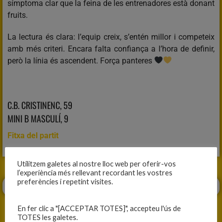
símptoma clar que la feina de les entrenadores està donant
fruits.
La lectura és clara: l’equip creix, s’entén millor i competeix
amb més criteri. Encara falta confiança a l’hora de definir,
però la línia és ascendent. Força panteres
C.B. CRISTINENC, 59
MINI B MASCULÍ, 9
Fitxa del partit
Utilitzem galetes al nostre lloc web per oferir-vos
l’experiència més rellevant recordant les vostres
preferències i repetint visites.
En fer clic a "[ACCEPTAR TOTES]", accepteu l'ús de
TOTES les galetes.