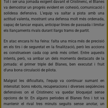
Tot i ser una jornada exigent davant el Cristinenc, el Blanes
va demostrar un progrés evident en cohesió, comunicació i
solidesa defensiva. L’equip va saltar a pista amb una
actitud valenta, mostrant una defensa molt més ordenada,
capaç de tancar espais, anticipar línies de passada i limitar
els llançaments rivals durant llargs trams de partit.
En atac encara hi ha feina: falta una mica més de precisió
en els tirs i de seguretat en la finalització, però les accions
es construeixen cada cop amb més criteri. Entre aquests
intents, però, va arribar un dels moments destacats de la
jornada: el primer triple del Blanes, ben executat i fruit
d’una bona circulació de pilota.
Malgrat les dificultats, l’equip va continuar sumant en
intensitat: bons rebots, recuperacions i diverses seqüències
defensives on el Cristinenc va quedar bloquejat sense
opcions de tir. En alguns períodes el Blanes fins i tot va
mantenir el rival tres minuts seguits sense anotar, un