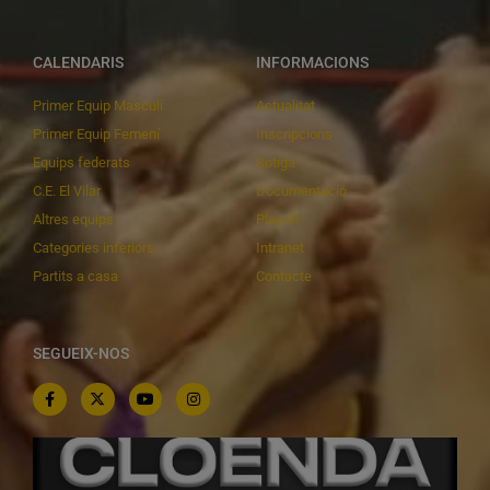
CALENDARIS
INFORMACIONS
Primer Equip Masculí
Actualitat
Primer Equip Femení
Inscripcions
Equips federats
Botiga
C.E. El Vilar
Documentació
Altres equips
Playoff
Categories inferiors
Intranet
Partits a casa
Contacte
SEGUEIX-NOS