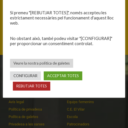
Si premeu "[REBUTJAR TOTES]", només accepteu les
ANTERIOR
SEGÜENT
estrictament necessàries pel funcionament d'aquest lloc
PARTITS A LA CIUTAT ESPORTIVA
FREGUEM LA REMUNTADA
web.
No obstant això, també podeu visitar "[CONFIGURAR]"
per proporcionar un consentiment controlat.
Veure la nostra política de galetes
CLUB
EQUIPS
CONFIGURAR
ACCEPTAR TOTES
Història
Primer equip masculí
REBUTJAR TOTES
Organització
Primer equip femení
Publicacions
Equips masculins
Avís legal
Equips femenins
Política de privadesa
C.E. El Vilar
Política de galetes
Escola
Privadesa a les xarxes
Patrocinadors