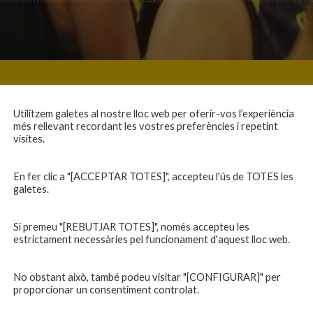
Utilitzem galetes al nostre lloc web per oferir-vos l’experiència
més rellevant recordant les vostres preferències i repetint
visites.
En fer clic a "[ACCEPTAR TOTES]", accepteu l'ús de TOTES les
galetes.
Si premeu "[REBUTJAR TOTES]", només accepteu les
estrictament necessàries pel funcionament d'aquest lloc web.
No obstant això, també podeu visitar "[CONFIGURAR]" per
proporcionar un consentiment controlat.