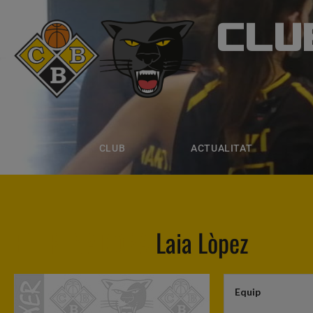
CLU
CLUB B
CLUB
ACTUALITAT
EQUIPS
CLUB
ACTUALITAT
ENTRENADORA
Laia Lòpez
Equip