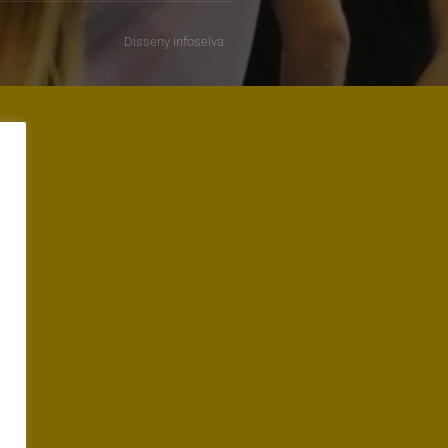
Disseny
infoselva