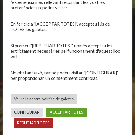
CLUB
EQUIPS
l’experiència més rellevant recordant les vostres
preferències i repetint visites.
Història
Primer equip masculí
Organització
Primer equip femení
En fer clic a "[ACCEPTAR TOTES]", accepteu l'ús de
Publicacions
TOTES les galetes.
Equips masculins
Avís legal
Equips femenins
Política de privadesa
C.E. El Vilar
Si premeu "[REBUTJAR TOTES]", només accepteu les
estrictament necessàries pel funcionament d'aquest lloc
Política de galetes
Escola
web.
Privadesa a les xarxes
Patrocinadors
No obstant això, també podeu visitar "[CONFIGURAR]"
per proporcionar un consentiment controlat.
CALENDARIS
INFORMACIONS
Primer Equip Masculí
Actualitat
Veure la nostra política de galetes
Primer Equip Femení
Inscripcions
Equips federats
Botiga
CONFIGURAR
ACCEPTAR TOTES
C.E. El Vilar
Documentació
REBUTJAR TOTES
Altres equips
Playoff
Categories inferiors
Intranet