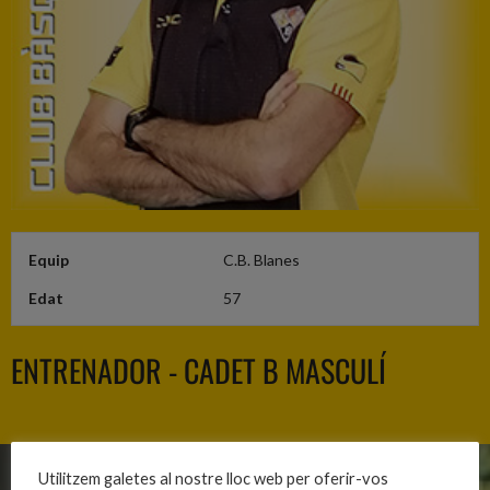
Equip
C.B. Blanes
Edat
57
ENTRENADOR - CADET B MASCULÍ
Utilitzem galetes al nostre lloc web per oferir-vos