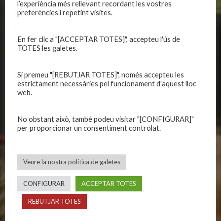
CLUB
EQUIPS
l’experiència més rellevant recordant les vostres
preferències i repetint visites.
Història
Primer equip masculí
Organització
Primer equip femení
En fer clic a "[ACCEPTAR TOTES]", accepteu l'ús de
Publicacions
TOTES les galetes.
Equips masculins
Avís legal
Equips femenins
Política de privadesa
C.E. El Vilar
Si premeu "[REBUTJAR TOTES]", només accepteu les
estrictament necessàries pel funcionament d'aquest lloc
Política de galetes
Escola
web.
Privadesa a les xarxes
Patrocinadors
No obstant això, també podeu visitar "[CONFIGURAR]"
per proporcionar un consentiment controlat.
CALENDARIS
INFORMACIONS
Primer Equip Masculí
Actualitat
Veure la nostra política de galetes
Primer Equip Femení
Inscripcions
Equips federats
Botiga
CONFIGURAR
ACCEPTAR TOTES
C.E. El Vilar
Documentació
REBUTJAR TOTES
Altres equips
Playoff
Categories inferiors
Intranet