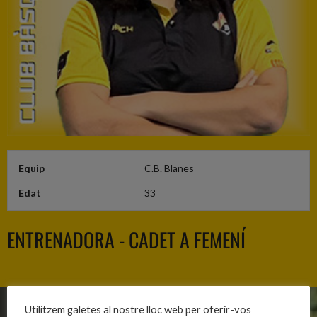
Equip
C.B. Blanes
Edat
33
ENTRENADORA - CADET A FEMENÍ
Utilitzem galetes al nostre lloc web per oferir-vos