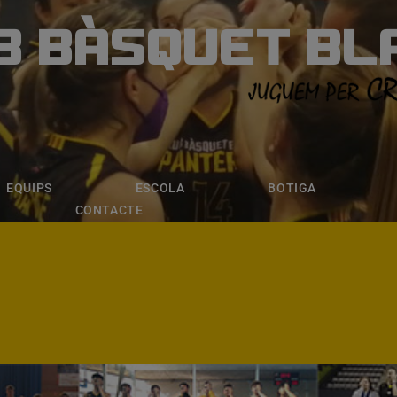
B BÀSQUET BL
ÀSQUET BLANE
ESCOLA
BOTIGA
INSCRIPCI
EQUIPS
ESCOLA
BOTIGA
CONTACTE