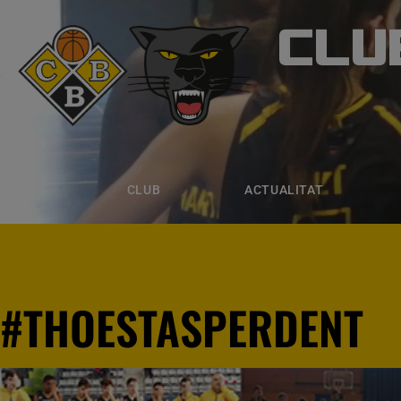
CLU
CLUB B
CLUB
ACTUALITAT
EQUIPS
CLUB
ACTUALITAT
#THOESTASPERDENT