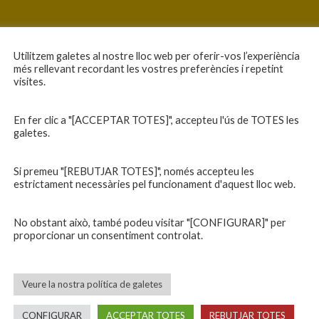
Utilitzem galetes al nostre lloc web per oferir-vos l’experiència
més rellevant recordant les vostres preferències i repetint
visites.
En fer clic a "[ACCEPTAR TOTES]", accepteu l'ús de TOTES les
galetes.
Si premeu "[REBUTJAR TOTES]", només accepteu les
estrictament necessàries pel funcionament d'aquest lloc web.
No obstant això, també podeu visitar "[CONFIGURAR]" per
proporcionar un consentiment controlat.
Veure la nostra política de galetes
CONFIGURAR
ACCEPTAR TOTES
REBUTJAR TOTES