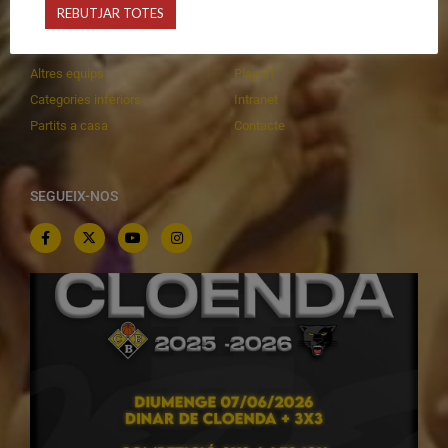
REBUTJAR TOTES
Equips federats
Botiga
C.E. El Vilar
Documentació
Altres equips
Playoff
Categories inferiors
Intranet
Partits a casa
Contacte
SEGUEIX-NOS