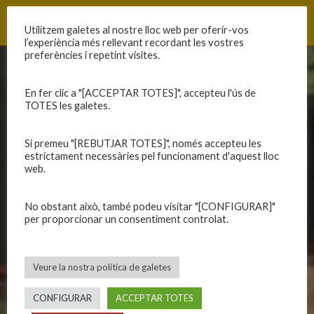
Utilitzem galetes al nostre lloc web per oferir-vos
l’experiència més rellevant recordant les vostres
preferències i repetint visites.
CLUB
EQUIPS
En fer clic a "[ACCEPTAR TOTES]", accepteu l'ús de
TOTES les galetes.
Història
Primer equip masculí
Organització
Primer equip femení
Publicacions
Equips masculins
Si premeu "[REBUTJAR TOTES]", només accepteu les
estrictament necessàries pel funcionament d'aquest lloc
Avís legal
Equips femenins
web.
Política de privadesa
C.E. El Vilar
Política de galetes
Escola
No obstant això, també podeu visitar "[CONFIGURAR]"
Privadesa a les xarxes
Patrocinadors
per proporcionar un consentiment controlat.
CALENDARIS
INFORMACIONS
Veure la nostra política de galetes
Primer Equip Masculí
Actualitat
CONFIGURAR
ACCEPTAR TOTES
Primer Equip Femení
Inscripcions